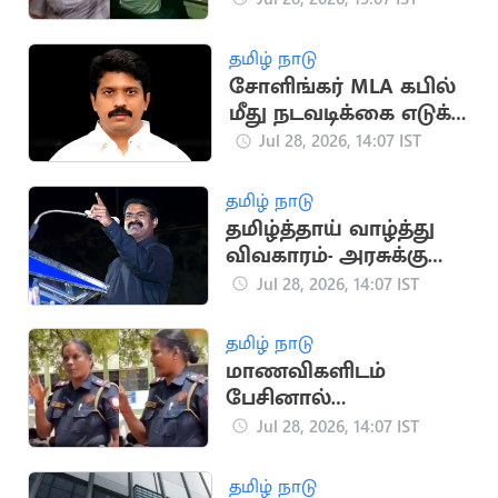
தமிழ் நாடு
சோளிங்கர் MLA கபில்
மீது நடவடிக்கை எடுக்க
வேண்டும்.. திமுக Ex
Jul 28, 2026, 14:07 IST
MLA
தமிழ் நாடு
தமிழ்த்தாய் வாழ்த்து
விவகாரம்- அரசுக்கு
சீமான் கேள்வி
Jul 28, 2026, 14:07 IST
தமிழ் நாடு
மாணவிகளிடம்
பேசினால்
போக்ஸோ..?
Jul 28, 2026, 14:07 IST
சிங்கப்பெண் போலீஸ்
நீக்கம்
தமிழ் நாடு