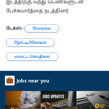
இடத்திற்கு வந்து பெண்களுடன்
பேச்சுவார்த்தை நடத்தினர்.
டேக்ஸ் :
லோக்கல்
நோட்டிபிகேஷன்
மாவட்ட செய்திகள்
Jobs near you