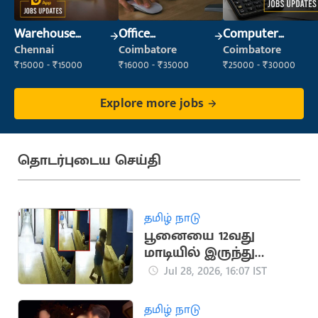
Warehouse
Office
Computer
Supervisor
Administrator
Operator
Chennai
Coimbatore
Coimbatore
(Warehouse &
₹15000 - ₹15000
₹16000 - ₹35000
₹25000 - ₹30000
Fulfillment)
Explore more jobs
தொடர்புடைய செய்தி
தமிழ் நாடு
பூனையை 12வது
மாடியில் இருந்து
தள்ளி கொன்ற
Jul 28, 2026, 16:07 IST
கொடூர நபர்
தமிழ் நாடு