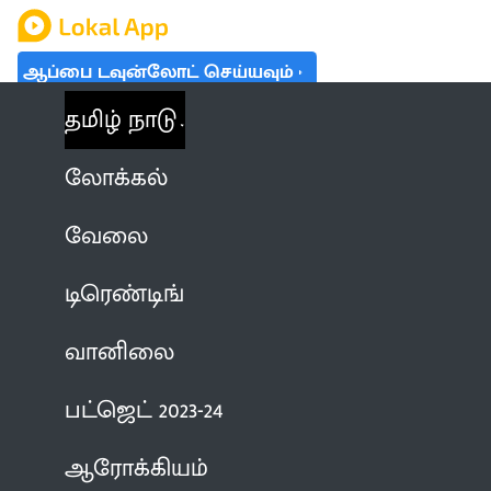
ஆப்பை டவுன்லோட் செய்யவும்
தமிழ் நாடு
லோக்கல்
வேலை
டிரெண்டிங்
வானிலை
பட்ஜெட் 2023-24
ஆரோக்கியம்