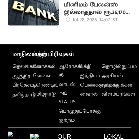
மினிமம் பேலன்ஸ்
இல்லாததால் ரூ.26,170
கோடிக்கு மேல்
Jul 28, 2026, 14:07 IST
அபராதம்
மாநிலங்கள்
மற்ற பிரிவுகள்
தெலங்கானா
லோக்கல்
ஆரோக்கியம்
பக்தி
தொழில்நுட்பம்
வேலை
🌟
இந்தியா
அரசியல்
ஆந்திர
வாட்ஸ்
பிரதேசம்
டிரெண்டிங்
பெண்களுக்காக
வாழ்த்துக்கள்
அப்
தமிழ்நாடு
வைரல்
விளம்பரங்கள்
தமிழ்நாடு
STATUS
பொழுதுப்போக்கு
குற்றம்
OUR
LOKAL