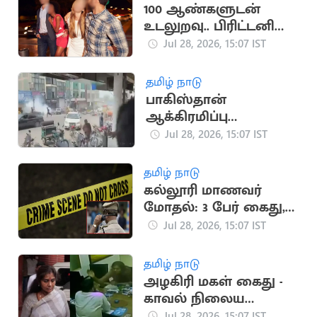
100 ஆண்களுடன்
உடலுறவு.. பிரிட்டனில்
நிகழும் கொடூரம்
Jul 28, 2026, 15:07 IST
தமிழ் நாடு
பாகிஸ்தான்
ஆக்கிரமிப்பு
காஷ்மீரில் துப்பாக்கி
Jul 28, 2026, 15:07 IST
சூட்டில் 20 பேர் பலி
தமிழ் நாடு
கல்லூரி மாணவர்
மோதல்: 3 பேர் கைது,
போலீசார் விசாரணை
Jul 28, 2026, 15:07 IST
தீவிரம்
தமிழ் நாடு
அழகிரி மகள் கைது -
காவல் நிலைய
பிணையில் விடுவிப்பு
Jul 28, 2026, 15:07 IST