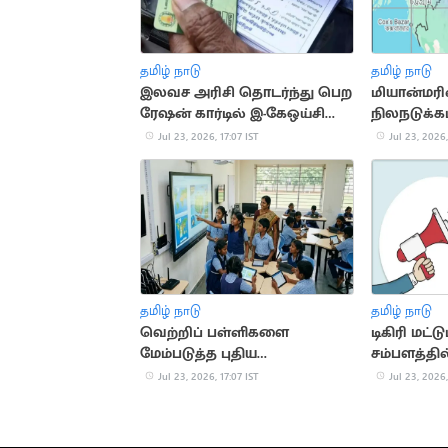
தமிழ் நாடு
தமிழ் நாடு
இலவச அரிசி தொடர்ந்து பெற
மியான்மரில
ரேஷன் கார்டில் இ-கேஒய்சி
நிலநடுக்கம
செய்யுங்கள்
4.3 ஆக பத
Jul 23, 2026, 17:07 IST
Jul 23, 2026,
தமிழ் நாடு
தமிழ் நாடு
வெற்றிப் பள்ளிகளை
டிகிரி மட்ட
மேம்படுத்த புதிய
சம்பளத்தில
வழிகாட்டுதல்கள்
வேலை
Jul 23, 2026, 17:07 IST
Jul 23, 2026,