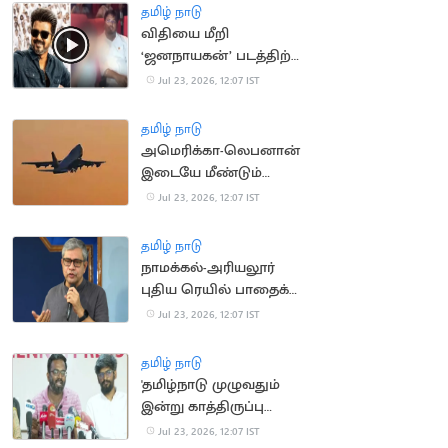
தமிழ் நாடு
விதியை மீறி
‘ஜனநாயகன்’ படத்திற்கு
குழந்தையை அழைத்து
Jul 23, 2026, 12:07 IST
சென்ற அமைச்சர்
தமிழ் நாடு
அமெரிக்கா-லெபனான்
இடையே மீண்டும்
விமான சேவை
Jul 23, 2026, 12:07 IST
தொடக்கம்
தமிழ் நாடு
நாமக்கல்-அரியலூர்
புதிய ரெயில் பாதைக்கு
ஒப்புதல்: அஸ்வினி
Jul 23, 2026, 12:07 IST
வைஷ்ணவ்
தமிழ் நாடு
'தமிழ்நாடு முழுவதும்
இன்று காத்திருப்பு
போராட்டம்'.. SFI
Jul 23, 2026, 12:07 IST