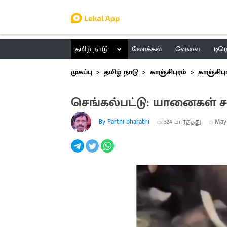
தமிழ் நாடு
லோக்கல்
வேலை
டிர
முகப்பு
தமிழ் நாடு
காஞ்சிபுரம்
காஞ்சிபு
செங்கல்பட்டு: யானைகள் 
By Parthi bharathi
524
பார்த்தது
May 