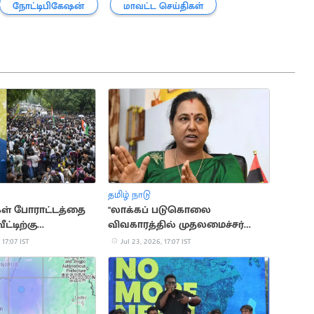
நோட்டிபிகேஷன்
மாவட்ட செய்திகள்
தமிழ் நாடு
ள் போராட்டத்தை
"லாக்கப் படுகொலை
ட்டிற்கு
விவகாரத்தில் முதலமைச்சர்
டும்".. சல்மான்
தலையிட வேண்டும்"..
 17:07 IST
Jul 23, 2026, 17:07 IST
பிரேமலதா வலியுறுத்தல்