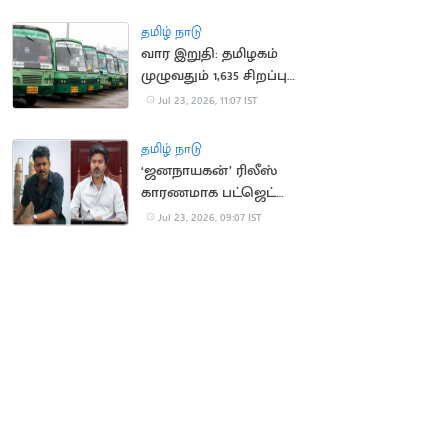
அறிவிப்பு
தமிழ் நாடு
வார இறுதி: தமிழகம்
முழுவதும் 1,635 சிறப்பு
பேருந்துகள் இயக்கம்
Jul 23, 2026, 11:07 IST
தமிழ் நாடு
‘ஜனநாயகன்’ ரிலீஸ்
காரணமாக பட்ஜெட்
ஆய்வுக் கூட்டங்கள்
Jul 23, 2026, 09:07 IST
ரத்து