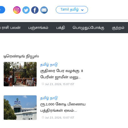
Tamil தமிழ்
ராசி பலன்
பஞ்சாங்கம்
பக்தி
பொழுதுப்போக்கு
குற்றம்
டிரெண்டிங் நியூஸ்
தமிழ் நாடு
குதிரை பேர வழக்கு: 8
பேரின் ஜாமீன் மனு
தள்ளுபடி
Jul 23, 2026, 15:07 IST
தமிழ் நாடு
ரூ.2,000 கோடி பிணைய
பத்திரங்கள் ஏலம்:
தமிழக அரசு அறிவிப்பு
Jul 23, 2026, 13:07 IST