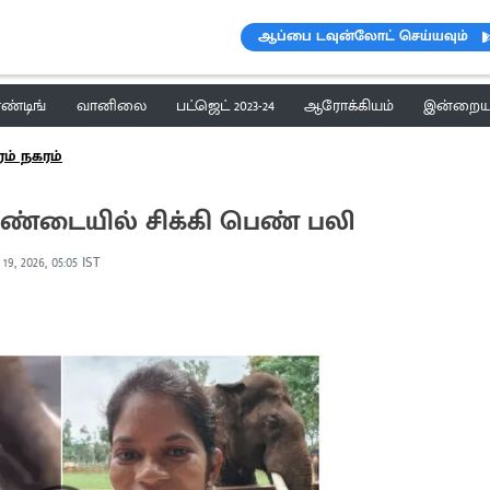
ஆப்பை டவுன்லோட் செய்யவும்
ெண்டிங்
வானிலை
பட்ஜெட் 2023-24
ஆரோக்கியம்
இன்றைய 
ரம் நகரம்
சண்டையில் சிக்கி பெண் பலி
19, 2026, 05:05 IST