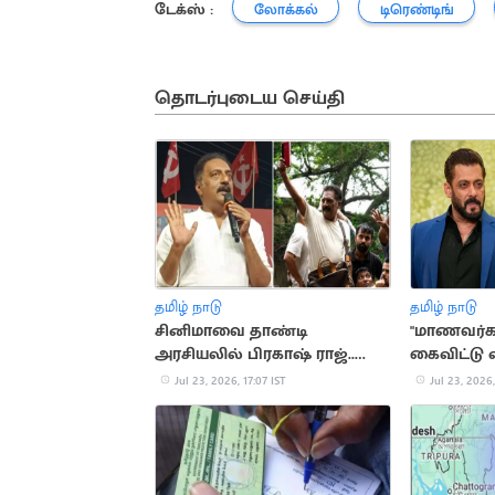
டேக்ஸ் :
லோக்கல்
டிரெண்டிங்
தொடர்புடைய செய்தி
தமிழ் நாடு
தமிழ் நாடு
சினிமாவை தாண்டி
"மாணவர்க
அரசியலில் பிரகாஷ் ராஜ்..
கைவிட்டு வீ
முக்கிய நிகழ்வுகள்
செல்லவேண்
Jul 23, 2026, 17:07 IST
Jul 23, 2026,
கான்