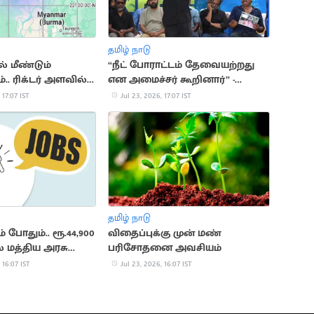
தமிழ் நாடு
் மீண்டும்
“நீட் போராட்டம் தேவையற்றது
்.. ரிக்டர் அளவில்
என அமைச்சர் கூறினார்” -
ிவு
பாடகர் அறிவு
 17:07 IST
Jul 23, 2026, 17:07 IST
தமிழ் நாடு
ும் போதும்.. ரூ.44,900
விதைப்புக்கு முன் மண்
் மத்திய அரசு
பரிசோதனை அவசியம்
 16:07 IST
Jul 23, 2026, 16:07 IST