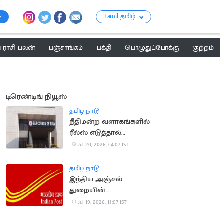
Tamil தமிழ்
ராசி பலன்
பஞ்சாங்கம்
பக்தி
பொழுதுப்போக்கு
குற்றம்
டிரெண்டிங் நியூஸ்
தமிழ் நாடு
நீதிமன்ற வளாகங்களில்
ரீல்ஸ் எடுத்தால்
நடவடிக்கை: பார்
Jul 20, 2026, 04:07 IST
கவுன்சில் எச்சரிக்கை
தமிழ் நாடு
இந்திய அஞ்சல்
துறையின்
அதிகாரப்பூர்வ சின்ன
Jul 19, 2026, 13:07 IST
வடிவமைப்பு போட்டி