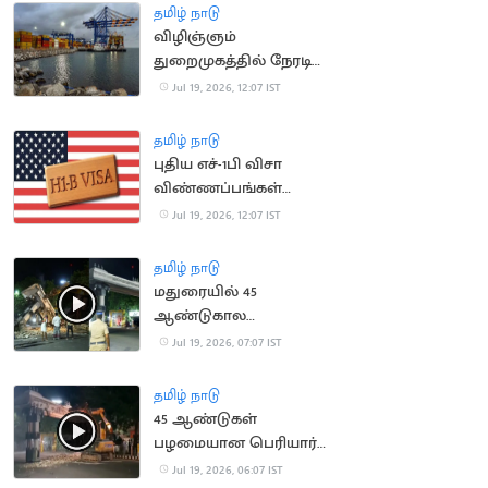
அறிவிப்பு
தமிழ் நாடு
விழிஞ்ஞம்
துறைமுகத்தில் நேரடி
சரக்கு சேவை:
Jul 19, 2026, 12:07 IST
வேலைவாய்ப்பு
அதிகரிக்க வாய்ப்பு
தமிழ் நாடு
புதிய எச்-1பி விசா
விண்ணப்பங்கள்
ஏற்கப்படாது என
Jul 19, 2026, 12:07 IST
அமெரிக்கா அறிவிப்பு
தமிழ் நாடு
மதுரையில் 45
ஆண்டுகால
பழமையான பெரியார்
Jul 19, 2026, 07:07 IST
ஆர்ச் இடித்து அகற்றம்
தமிழ் நாடு
45 ஆண்டுகள்
பழமையான பெரியார்
ஆர்ச் அகற்றம்
Jul 19, 2026, 06:07 IST