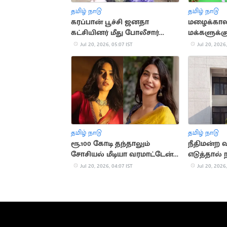
தமிழ் நாடு
தமிழ் நாடு
கரப்பான் பூச்சி ஜனதா
மழைக்கால
கட்சியினர் மீது போலீசார்
மக்களுக்
தடியடி
இருக்கும்:
Jul 20, 2026, 05:07 IST
Jul 20, 2026,
தமிழ் நாடு
தமிழ் நாடு
ரூ.100 கோடி தந்தாலும்
நீதிமன்ற 
சோசியல் மீடியா வரமாட்டேன்:
எடுத்தால் 
ஐஸ்வர்யா லட்சுமி
கவுன்சில் 
Jul 20, 2026, 04:07 IST
Jul 20, 2026,