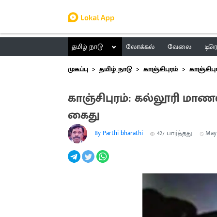
தமிழ் நாடு
லோக்கல்
வேலை
டிர
முகப்பு
தமிழ் நாடு
காஞ்சிபுரம்
காஞ்சிபு
காஞ்சிபுரம்: கல்லூரி மாண
கைது
By Parthi bharathi
427
பார்த்தது
May 