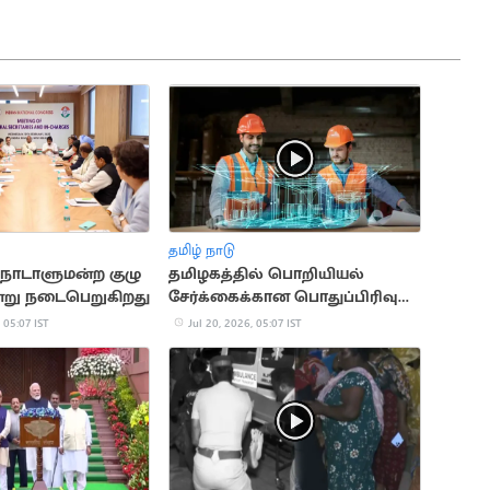
தமிழ் நாடு
 நாடாளுமன்ற குழு
தமிழகத்தில் பொறியியல்
ன்று நடைபெறுகிறது
சேர்க்கைக்கான பொதுப்பிரிவு
கலந்தாய்வு தொடக்கம்
 05:07 IST
Jul 20, 2026, 05:07 IST