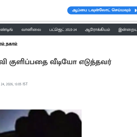
ஆப்பை டவுன்லோட் செய்யவும்
ெண்டிங்
வானிலை
பட்ஜெட் 2023-24
ஆரோக்கியம்
இன்றைய 
ரம் நகரம்
வி குளிப்பதை வீடியோ எடுத்தவர்
24, 2026, 13:05 IST