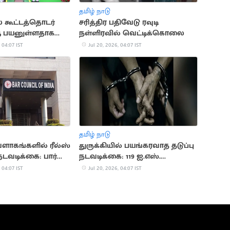
தமிழ் நாடு
 கூட்டத்தொடர்
சரித்திர பதிவேடு ரவுடி
கு பயனுள்ளதாக
நள்ளிரவில் வெட்டிக்கொலை
 பிரதமர் மோடி
 04:07 IST
Jul 20, 2026, 04:07 IST
தமிழ் நாடு
வளாகங்களில் ரீல்ஸ்
துருக்கியில் பயங்கரவாத தடுப்பு
நடவடிக்கை: பார்
நடவடிக்கை: 119 ஐ.எஸ்.
எச்சரிக்கை
தீவிரவாதிகள் கைது
 04:07 IST
Jul 20, 2026, 04:07 IST