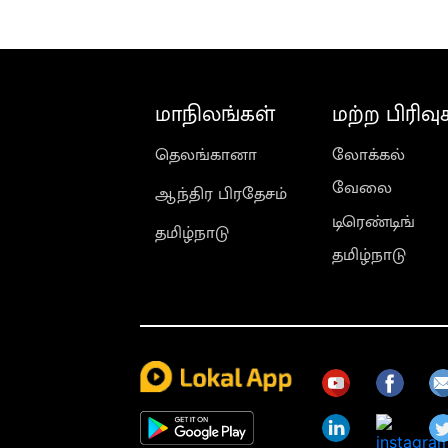
மாநிலங்கள்
மற்ற பிரிவு
தெலங்கானா
லோக்கல்
வேலை
ஆந்திர பிரதேசம்
டிரெண்டிங்
தமிழ்நாடு
தமிழ்நாடு