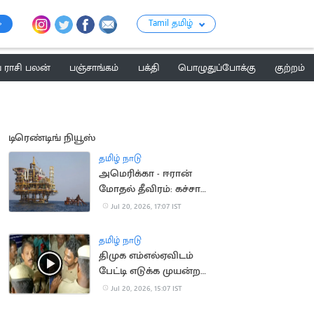
Tamil தமிழ்
ராசி பலன்
பஞ்சாங்கம்
பக்தி
பொழுதுப்போக்கு
குற்றம்
டிரெண்டிங் நியூஸ்
தமிழ் நாடு
அமெரிக்கா - ஈரான்
மோதல் தீவிரம்: கச்சா
எண்ணெய் தட்டுப்பாடு
Jul 20, 2026, 17:07 IST
அபாயம்
தமிழ் நாடு
திமுக எம்எல்ஏவிடம்
பேட்டி எடுக்க முயன்ற
செய்தியாளர்களுக்கு
Jul 20, 2026, 15:07 IST
போலீஸ் மிரட்டல்