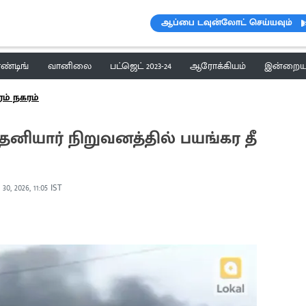
ஆப்பை டவுன்லோட் செய்யவும்
ெண்டிங்
வானிலை
பட்ஜெட் 2023-24
ஆரோக்கியம்
இன்றைய 
ரம் நகரம்
ல் தனியார் நிறுவனத்தில் பயங்கர தீ
30, 2026, 11:05 IST