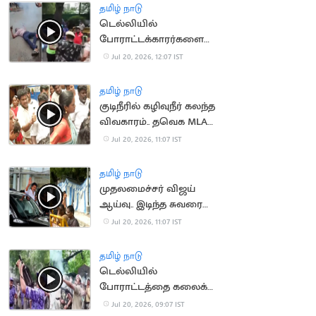
தமிழ் நாடு
டெல்லியில்
போராட்டக்காரர்களை
விரட்டியடித்த போலீஸ்..
Jul 20, 2026, 12:07 IST
பதறவைக்கும் வீடியோ
தமிழ் நாடு
குடிநீரில் கழிவுநீர் கலந்த
விவகாரம்.. தவெக MLA
முன் நடந்த மோதல்
Jul 20, 2026, 11:07 IST
தமிழ் நாடு
முதலமைச்சர் விஜய்
ஆய்வு.. இடிந்த சுவரை
துணியால் மறைத்ததால்
Jul 20, 2026, 11:07 IST
சர்ச்சை
தமிழ் நாடு
டெல்லியில்
போராட்டத்தை கலைக்க
கண்ணீர் புகைகுண்டு
Jul 20, 2026, 09:07 IST