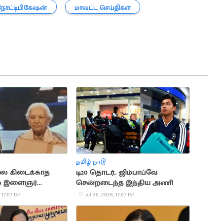
நோட்டிபிகேஷன்
மாவட்ட செய்திகள்
தமிழ் நாடு
ை கிடைக்காத
டி20 தொடர்.. ஜிம்பாப்வே
ல் இளைஞர்
சென்றடைந்த இந்திய அணி
ை
 17:07 IST
Jul 20, 2026, 17:07 IST