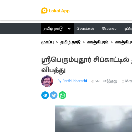
தமிழ் நாடு
லோக்கல்
வேலை
டிர
முகப்பு
தமிழ் நாடு
காஞ்சிபுரம்
காஞ்சிபு
ஶ்ரீபெரும்புதூர் சிப்காட்டி
விபத்து
By Parthi bharathi
569
பார்த்தது
May 