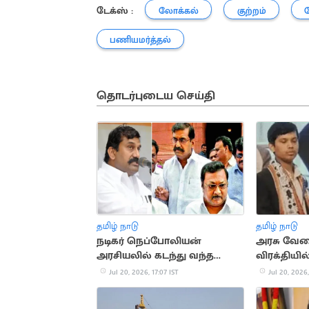
டேக்ஸ் :
லோக்கல்
குற்றம்
பணியமர்த்தல்
தொடர்புடைய செய்தி
தமிழ் நாடு
தமிழ் நாடு
நடிகர் நெப்போலியன்
அரசு வேல
அரசியலில் கடந்து வந்த
விரக்தியி
முக்கிய நிகழ்வுகள்
தற்கொல
Jul 20, 2026, 17:07 IST
Jul 20, 2026,