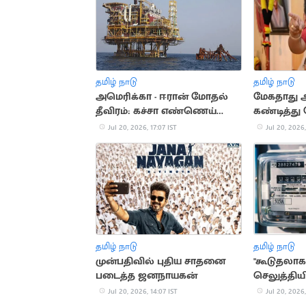
தமிழ் நாடு
தமிழ் நாடு
அமெரிக்கா - ஈரான் மோதல்
மேகதாது
தீவிரம்: கச்சா எண்ணெய்
கண்டித்து
தட்டுப்பாடு அபாயம்
அறிவிப்பு
Jul 20, 2026, 17:07 IST
Jul 20, 2026,
தமிழ் நாடு
தமிழ் நாடு
முன்பதிவில் புதிய சாதனை
"கூடுதலாக
படைத்த ஜனநாயகன்
செலுத்தியி
கொள்ளப்பட
Jul 20, 2026, 14:07 IST
Jul 20, 2026,
நிர்மல்குமா