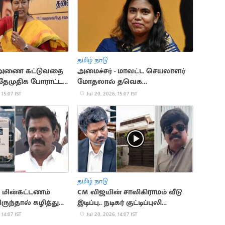
தமிழ் நாடு
 அணை கட்டுவதை
அமைச்சர் - மாவட்ட செயலாளர்
 தேமுதிக போராட்டம்
மோதலால் தவெக
பொதுக்கூட்டம் ரத்து
 15:07 IST
Jul 20, 2026, 15:07 IST
தமிழ் நாடு
 மின்கட்டணம்
CM விஜயின் சாலிகிராமம் வீடு
ருந்தால் கழித்துக்
இடிப்பு.. நடிகர் குட்டிப்புலி
ும்".. அமைச்சர்
சரவணன் வேதனை
 14:07 IST
Jul 20, 2026, 14:07 IST
ர்