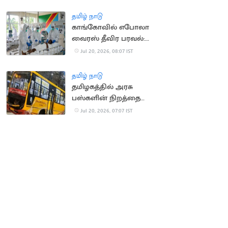
வீச்சு
தமிழ் நாடு
காங்கோவில் எபோலா
வைரஸ் தீவிர பரவல்:
930 பேர் பலி
Jul 20, 2026, 08:07 IST
தமிழ் நாடு
தமிழகத்தில் அரசு
பஸ்களின் நிறத்தை
மாற்ற அரசு திட்டம்?
Jul 20, 2026, 07:07 IST