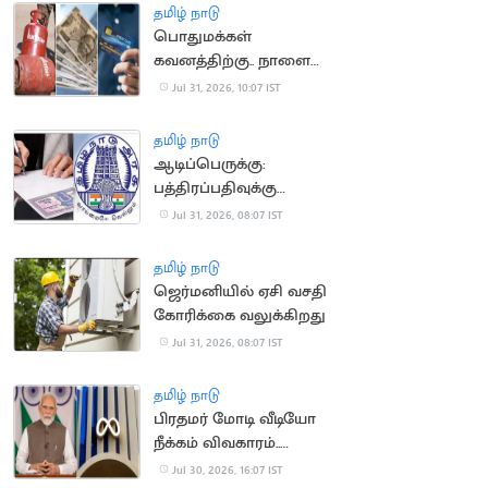
தமிழ் நாடு
பொதுமக்கள்
கவனத்திற்கு.. நாளை
முதல் அமலாகும் புதிய
Jul 31, 2026, 10:07 IST
விதிகள்
தமிழ் நாடு
ஆடிப்பெருக்கு:
பத்திரப்பதிவுக்கு
கூடுதல் டோக்கன்கள்
Jul 31, 2026, 08:07 IST
ஒதுக்கீடு
தமிழ் நாடு
ஜெர்மனியில் ஏசி வசதி
கோரிக்கை வலுக்கிறது
Jul 31, 2026, 08:07 IST
தமிழ் நாடு
பிரதமர் மோடி வீடியோ
நீக்கம் விவகாரம்..
மெட்டாவுக்கு மீண்டும்
Jul 30, 2026, 16:07 IST