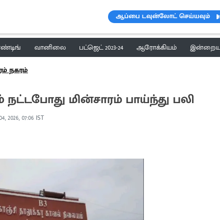
ஆப்பை டவுன்லோட் செய்யவும்
ெண்டிங்
வானிலை
பட்ஜெட் 2023-24
ஆரோக்கியம்
இன்றைய 
ரம் நகரம்
் நட்டபோது மின்சாரம் பாய்ந்து பலி
04, 2026, 07:06 IST