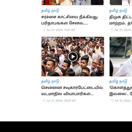
தமிழ் நாடு
தமிழ் நாடு
சர்ச்சை காட்சியை நீக்கியது
திமுக திட்
பரிதாபங்கள் சேனல்..
மாற்றம்..
வெளியிட்ட விளக்கம்
சிவசங்கர்
Jul 31, 2026, 11:07 IST
Jul 31, 2026,
தமிழ் நாடு
தமிழ் நாடு
சென்னை சவுகார்பேட்டையில்
'கொளத்தூர
வடமாநில வியாபாரிகள்
இல்லை'..
போராட்டம்
தகவல்
Jul 31, 2026, 10:07 IST
Jul 31, 2026,