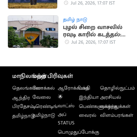
தெரியுமா?
Jul 26, 2026, 17:07 IST
தமிழ் நாடு
புழல் சிறை வாசலில்
ரவுடி காரில் கடத்தல்:
உறவினர்கள் 4 பேர்
Jul 26, 2026, 17:07 IST
கைது
மாநிலங்கள்
மற்ற பிரிவுகள்
தெலங்கானா
லோக்கல்
ஆரோக்கியம்
பக்தி
தொழில்நுட்பம்
வேலை
🌟
இந்தியா
அரசியல்
ஆந்திர
வாட்ஸ்
பிரதேசம்
டிரெண்டிங்
பெண்களுக்காக
வாழ்த்துக்கள்
அப்
தமிழ்நாடு
வைரல்
விளம்பரங்கள்
தமிழ்நாடு
STATUS
பொழுதுப்போக்கு