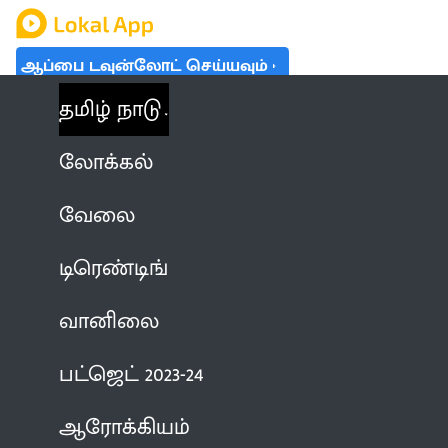
ஆப்பை டவுன்லோட் செய்யவும்
தமிழ் நாடு
லோக்கல்
வேலை
டிரெண்டிங்
வானிலை
பட்ஜெட் 2023-24
ஆரோக்கியம்