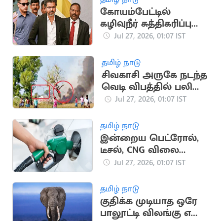
கோயம்பேட்டில்
கழிவுநீர் சுத்திகரிப்பு
நிலையத்தில் CM
Jul 27, 2026, 01:07 IST
விஜய் இன்று ஆய்வு
தமிழ் நாடு
சிவகாசி அருகே நடந்த
வெடி விபத்தில் பலி
எண்ணிக்கை 5ஆக
Jul 27, 2026, 01:07 IST
உயர்வு
தமிழ் நாடு
இன்றைய பெட்ரோல்,
டீசல், CNG விலை
நிலவரம்
Jul 27, 2026, 01:07 IST
தமிழ் நாடு
குதிக்க முடியாத ஒரே
பாலூட்டி விலங்கு எது