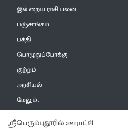
இன்றைய ராசி பலன்
பஞ்சாங்கம்
பக்தி
பொழுதுப்போக்கு
குற்றம்
அரசியல்
மேலும்
ஸ்ரீபெரும்புதூரில் ஊராட்சி