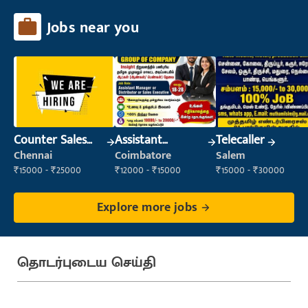
Jobs near you
Counter Sales
Assistant
Telecaller
Executive (Retail
Manager
Chennai
Coimbatore
Salem
Sales)
₹15000 - ₹25000
₹12000 - ₹15000
₹15000 - ₹30000
Explore more jobs
தொடர்புடைய செய்தி