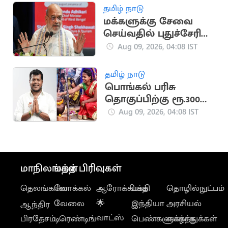
தமிழ் நாடு
மக்களுக்கு சேவை
செய்வதில் புதுச்சேரி
காவல்துறை முதலிடம்:
Aug 09, 2026, 04:08 IST
அமித் ஷா புகழாரம்
தமிழ் நாடு
பொங்கல் பரிசு
தொகுப்பிற்கு ரூ.300
கோடி ஒதுக்கீடு:
Aug 09, 2026, 04:08 IST
அமைச்சர் தகவல்
மாநிலங்கள்
மற்ற பிரிவுகள்
தெலங்கானா
லோக்கல்
ஆரோக்கியம்
பக்தி
தொழில்நுட்பம்
வேலை
🌟
இந்தியா
அரசியல்
ஆந்திர
வாட்ஸ்
பிரதேசம்
டிரெண்டிங்
பெண்களுக்காக
வாழ்த்துக்கள்