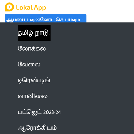
ஆப்பை டவுன்லோட் செய்யவும்
தமிழ் நாடு
லோக்கல்
வேலை
டிரெண்டிங்
வானிலை
பட்ஜெட் 2023-24
ஆரோக்கியம்