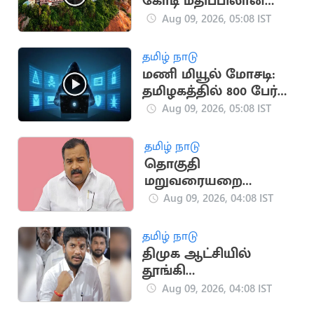
கோடி மதிப்பிலான
கோயில் நிலம் மோசடி
Aug 09, 2026, 05:08 IST
தமிழ் நாடு
மணி மியூல் மோசடி:
தமிழகத்தில் 800 பேர்
கைது
Aug 09, 2026, 05:08 IST
தமிழ் நாடு
தொகுதி
மறுவரையறை
மசோதா மிகப்பெரிய
Aug 09, 2026, 04:08 IST
அரசியல் சதி:
மாணிக்கம் தாகூர்
தமிழ் நாடு
திமுக ஆட்சியில்
தூங்கி
கொண்டிருந்தார்களா?
Aug 09, 2026, 04:08 IST
- அமைச்சர் ரமேஷ்