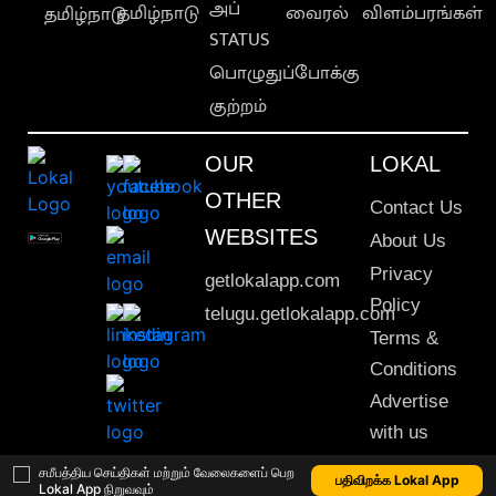
அப்
தமிழ்நாடு
வைரல்
விளம்பரங்கள்
தமிழ்நாடு
STATUS
பொழுதுப்போக்கு
குற்றம்
OUR
LOKAL
OTHER
Contact Us
WEBSITES
About Us
Privacy
getlokalapp.com
Policy
telugu.getlokalapp.com
Terms &
Conditions
Advertise
with us
Sitemap
சமீபத்திய செய்திகள் மற்றும் வேலைகளைப் பெற
பதிவிறக்க Lokal App
Lokal App நிறுவவும்
This material may not be published, transmitted, rewritten or redistributed. © 2020 Lokal App. All rights reserved.