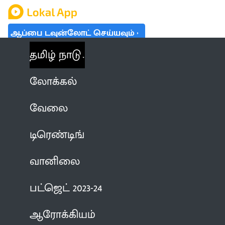
ஆப்பை டவுன்லோட் செய்யவும்
தமிழ் நாடு
லோக்கல்
வேலை
டிரெண்டிங்
வானிலை
பட்ஜெட் 2023-24
ஆரோக்கியம்