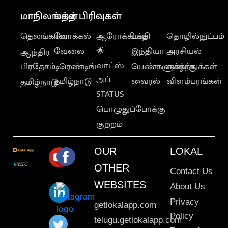
மாநிலங்கள்
மற்ற பிரிவுகள்
தெலங்கானா
லோக்கல்
ஆரோக்கியம்
பக்தி
தொழில்நுட்பம்
வேலை
🌟
இந்தியா
அரசியல்
ஆந்திர
வாட்ஸ்
பிரதேசம்
டிரெண்டிங்
பெண்களுக்காக
வாழ்த்துக்கள்
அப்
தமிழ்நாடு
வைரல்
விளம்பரங்கள்
தமிழ்நாடு
STATUS
பொழுதுப்போக்கு
குற்றம்
OUR
LOKAL
OTHER
Contact Us
WEBSITES
About Us
Privacy
getlokalapp.com
Policy
telugu.getlokalapp.com