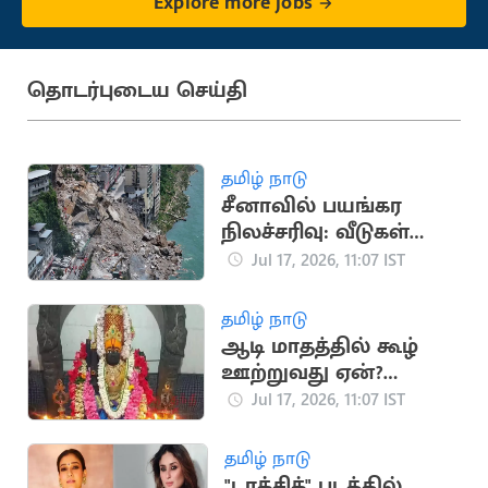
Explore more jobs
தொடர்புடைய செய்தி
தமிழ் நாடு
சீனாவில் பயங்கர
நிலச்சரிவு: வீடுகள்
இடிந்து பலர்
Jul 17, 2026, 11:07 IST
சிக்கியதாக அச்சம்
தமிழ் நாடு
ஆடி மாதத்தில் கூழ்
ஊற்றுவது ஏன்?
முன்னோர்களின்
Jul 17, 2026, 11:07 IST
பாரம்பரிய முறை
விளக்கம்
தமிழ் நாடு
"டாக்சிக்" படத்தில்