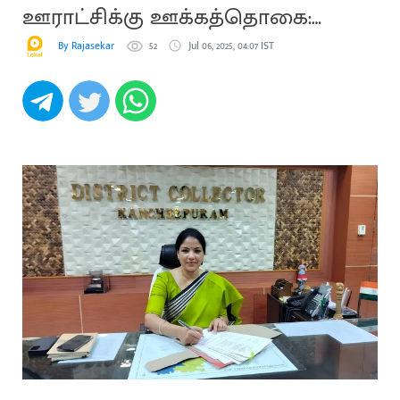
ஊராட்சிக்கு ஊக்கத்தொகை:
விண்ணப்பம் வரவேற்பு
By Rajasekar
52
Jul 06, 2025, 04:07 IST