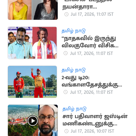
நயன்தாரா
கதாபாத்திரத்தில்
Jul 17, 2026, 11:07 IST
நடிக்க மறுத்த கரீனா
கபூர்
தமிழ் நாடு
“நாதகவில் இருந்து
விலகுவோர் விசிக
வருவதில்லை”..
Jul 17, 2026, 11:07 IST
திருமாவளவன் பேச்சு
தமிழ் நாடு
2-வது டி20:
வங்காளதேசத்துக்கு
எதிராக ஜிம்பாப்வே
Jul 17, 2026, 11:07 IST
பந்துவீச்சு தேர்வு
தமிழ் நாடு
சார் பதிவாளர் ஜஸ்டின்
மணிகண்டனுக்கு
நிபந்தனையுடன்
Jul 17, 2026, 10:07 IST