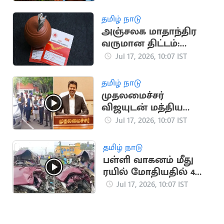
முன்ஜாமின்
தமிழ் நாடு
அஞ்சலக மாதாந்திர
வருமான திட்டம்:
வங்கி கணக்கில்
Jul 17, 2026, 10:07 IST
நேரடி வட்டி
தமிழ் நாடு
முதலமைச்சர்
விஜயுடன் மத்திய
இணையமைச்சர்
Jul 17, 2026, 10:07 IST
ராம்தாஸ் அத்வாலே
சந்திப்பு
தமிழ் நாடு
பள்ளி வாகனம் மீது
ரயில் மோதியதில் 4
குழந்தைகள் பலி
Jul 17, 2026, 10:07 IST