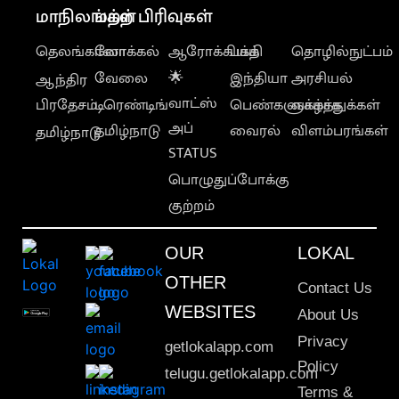
மாநிலங்கள்
மற்ற பிரிவுகள்
தெலங்கானா
லோக்கல்
ஆரோக்கியம்
பக்தி
தொழில்நுட்பம்
வேலை
🌟
இந்தியா
அரசியல்
ஆந்திர
வாட்ஸ்
பிரதேசம்
டிரெண்டிங்
பெண்களுக்காக
வாழ்த்துக்கள்
அப்
தமிழ்நாடு
வைரல்
விளம்பரங்கள்
தமிழ்நாடு
STATUS
பொழுதுப்போக்கு
குற்றம்
OUR
LOKAL
OTHER
Contact Us
WEBSITES
About Us
Privacy
getlokalapp.com
Policy
telugu.getlokalapp.com
Terms &