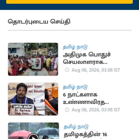
தொடர்புடைய செய்தி
தமிழ் நாடு
அதிமுக பொதுச்
செயலாளராக
எஸ்.பி.வேலுமணி..
Aug 06, 2026, 03:08 IST
ஆதரவாளர்களால்
பரபரப்பு
தமிழ் நாடு
6 நாட்களாக
உண்ணாவிரத‌
போராட்டத்தில்
Aug 06, 2026, 03:08 IST
ஈடுபட்டவர் மயக்கம்
தமிழ் நாடு
தமிழகத்தின் 16