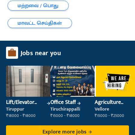
மற்றவை / பொது
மாவட்ட செய்திகள்
Jobs near you
Lift/Elevator
Office Staff
Agriculture
Technician
Labour
Tiruppur
Tiruchirappalli
Vellore
₹18000 - ₹18000
₹15000 - ₹18000
₹15000 - ₹25000
Explore more jobs