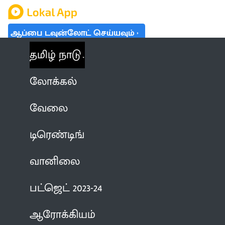
ஆப்பை டவுன்லோட் செய்யவும்
தமிழ் நாடு
லோக்கல்
வேலை
டிரெண்டிங்
வானிலை
பட்ஜெட் 2023-24
ஆரோக்கியம்