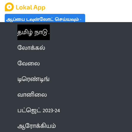
ஆப்பை டவுன்லோட் செய்யவும்
தமிழ் நாடு
லோக்கல்
வேலை
டிரெண்டிங்
வானிலை
பட்ஜெட் 2023-24
ஆரோக்கியம்