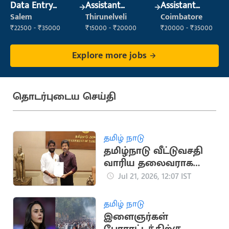
Data Entry
Assistant
Assistant
Operator
Manager
Manager
Salem
Thirunelveli
Coimbatore
₹22500 - ₹35000
₹15000 - ₹20000
₹20000 - ₹35000
Explore more jobs
தொடர்புடைய செய்தி
தமிழ் நாடு
தமிழ்நாடு வீட்டுவசதி
வாரிய தலைவராக
தவெக நிர்வாகி சிவா
Jul 21, 2026, 12:07 IST
நியமனம்
தமிழ் நாடு
இளைஞர்கள்