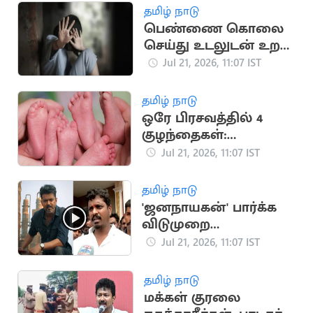
தமிழ் நாடு
பெண்ணை கொலை
செய்து உடலுடன் உறவு
கொண்ட சைக்கோ
Jul 21, 2026, 11:07 IST
தமிழ் நாடு
ஒரே பிரசவத்தில் 4
குழந்தைகள்:
நிதியுதவி கோரும்
Jul 21, 2026, 11:07 IST
ஆஸ்திரேலிய
குடும்பம்
தமிழ் நாடு
'ஜனநாயகன்' பார்க்க
விடுமுறை
கேட்கவில்லை:
Jul 21, 2026, 11:07 IST
அமைச்சர் விக்னேஷ்
தமிழ் நாடு
மக்கள் குரலை