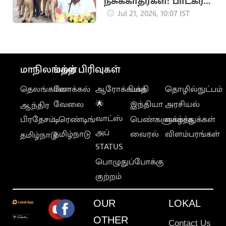
நசுக்காதீர்கள்: பாடகர்
அறிவு கைதுக்கு
Jul 21, 2026, 10:07 IST
உதயநிதி ஆதங்கம்
மாநிலங்கள்
மற்ற பிரிவுகள்
தெலங்கானா
லோக்கல்
ஆரோக்கியம்
பக்தி
தொழில்நுட்பம்
வேலை
🌟
இந்தியா
அரசியல்
ஆந்திர
வாட்ஸ்
பிரதேசம்
டிரெண்டிங்
பெண்களுக்காக
வாழ்த்துக்கள்
அப்
தமிழ்நாடு
வைரல்
விளம்பரங்கள்
தமிழ்நாடு
STATUS
பொழுதுப்போக்கு
குற்றம்
OUR
LOKAL
OTHER
Contact Us