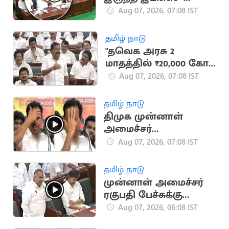
எம்.ஆர்.கே.பன்னீர்
Aug 07, 2026, 07:08 IST
செல்வம்
தமிழ் நாடு
"தவெக அரசு 2
மாதத்தில் ₹20,000 கோடி
கடன் வாங்கியுள்ளது" -
Aug 07, 2026, 07:08 IST
கே.என்.நேரு
தமிழ் நாடு
திமுக முன்னாள்
அமைச்சர்
பொன்முடிக்கு எதிராக
Aug 07, 2026, 07:08 IST
பிறப்பிக்கப்பட்ட
பிடிவாரண்ட் வாபஸ்
தமிழ் நாடு
முன்னாள் அமைச்சர்
ரகுபதி பேச்சுக்கு
புஸ்ஸி ஆன்ந்த்
Aug 07, 2026, 06:08 IST
பதிலடி