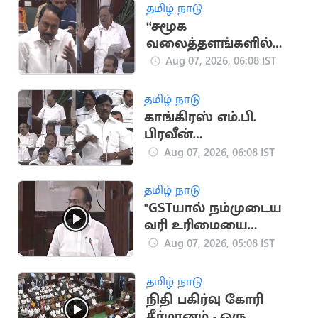
தமிழ் நாடு
“சமூக
வலைத்தளங்களில்
பொய்யா போட்டு தான்
Aug 07, 2026, 06:08 IST
அங்க இருக்கீங்க”..
ரகுபதி பேச்சு
தமிழ் நாடு
காங்கிரஸ் எம்.பி.
பிரவீன்
சக்கரவர்த்திக்கு பதவி?
Aug 07, 2026, 06:08 IST
- ரகுபதி கேள்வி
தமிழ் நாடு
"GSTயால் நம்முடைய
வரி உரிமையை
இழந்துவிட்டோம்"..
Aug 07, 2026, 05:08 IST
தங்கம் தென்னரசு
தமிழ் நாடு
நிதி பகிர்வு கோரி
தீர்மானம் - ஒரு