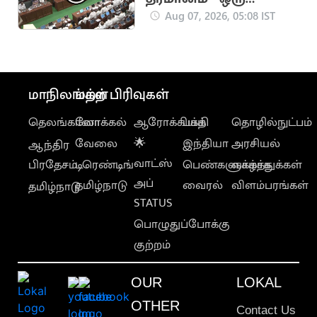
மனதாக
Aug 07, 2026, 05:08 IST
நிறைவேறியது
மாநிலங்கள்
மற்ற பிரிவுகள்
தெலங்கானா
லோக்கல்
ஆரோக்கியம்
பக்தி
தொழில்நுட்பம்
வேலை
🌟
இந்தியா
அரசியல்
ஆந்திர
வாட்ஸ்
பிரதேசம்
டிரெண்டிங்
பெண்களுக்காக
வாழ்த்துக்கள்
அப்
தமிழ்நாடு
வைரல்
விளம்பரங்கள்
தமிழ்நாடு
STATUS
பொழுதுப்போக்கு
குற்றம்
OUR
LOKAL
OTHER
Contact Us