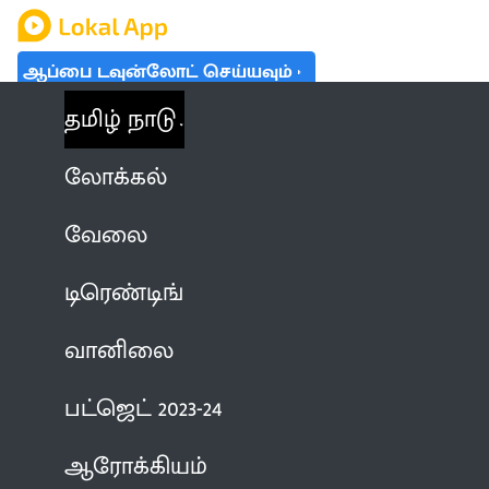
ஆப்பை டவுன்லோட் செய்யவும்
தமிழ் நாடு
லோக்கல்
வேலை
டிரெண்டிங்
வானிலை
பட்ஜெட் 2023-24
ஆரோக்கியம்