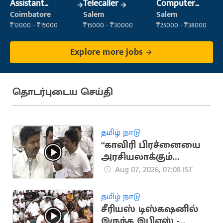
Assistant
Telecaller
Computer
Manager
Operator
Coimbatore
Salem
Salem
₹12000 - ₹15000
₹15000 - ₹30000
₹25000 - ₹38000
Explore more jobs
தொடர்புடைய செய்தி
தமிழ் நாடு
“காவிரி பிரச்னையை
அரசியலாக்கும்
எண்ணம் இல்லை”..
Aug 07, 2026, 07:08 IST
விஜய்
தமிழ் நாடு
சீரியஸ் டிஸ்கஷனில்
இருந்த இபிஎஸ் -