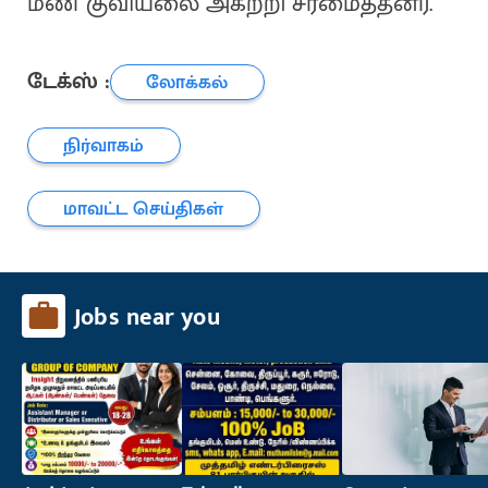
மண் குவியலை அகற்றி சீரமைத்தனர்.
டேக்ஸ் :
லோக்கல்
நிர்வாகம்
மாவட்ட செய்திகள்
Jobs near you