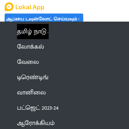
ஆப்பை டவுன்லோட் செய்யவும்
தமிழ் நாடு
லோக்கல்
வேலை
டிரெண்டிங்
வானிலை
பட்ஜெட் 2023-24
ஆரோக்கியம்