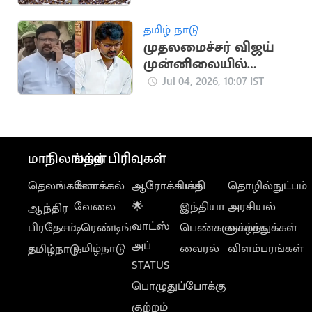
அறிவிப்பு
தமிழ் நாடு
முதலமைச்சர் விஜய்
முன்னிலையில்
இணைந்தார்
Jul 04, 2026, 10:07 IST
வைகைச்செல்வன்
மாநிலங்கள்
மற்ற பிரிவுகள்
தெலங்கானா
லோக்கல்
ஆரோக்கியம்
பக்தி
தொழில்நுட்பம்
வேலை
🌟
இந்தியா
அரசியல்
ஆந்திர
வாட்ஸ்
பிரதேசம்
டிரெண்டிங்
பெண்களுக்காக
வாழ்த்துக்கள்
அப்
தமிழ்நாடு
வைரல்
விளம்பரங்கள்
தமிழ்நாடு
STATUS
பொழுதுப்போக்கு
குற்றம்