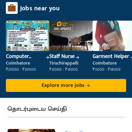
Jobs near you
Computer
Staff Nurse
Garment Helper
Operator
Coimbatore
Tiruchirappalli
Coimbatore
₹25000 - ₹30000
₹12000 - ₹16000
₹11000 - ₹18000
Explore more jobs
தொடர்புடைய செய்தி