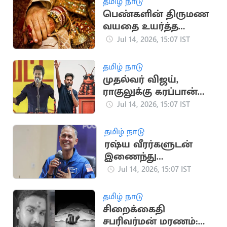
தமிழ் நாடு
பெண்களின் திருமண
வயதை உயர்த்த
மத்திய அரசு
Jul 14, 2026, 15:07 IST
பரிசீலனை
தமிழ் நாடு
முதல்வர் விஜய்,
ராகுலுக்கு கரப்பான்
பூச்சி கட்சி போராட
Jul 14, 2026, 15:07 IST
அழைப்பு
தமிழ் நாடு
ரஷ்ய வீரர்களுடன்
இணைந்து
விண்வெளி
Jul 14, 2026, 15:07 IST
பயணத்தை
தொடங்கினார் அனில்
தமிழ் நாடு
மேனன்
சிறைக்கைதி
சபரிவர்மன் மரணம்: