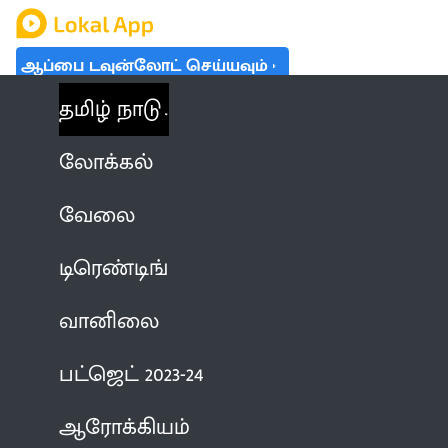
ஆப்பை டவுன்லோட் செய்யவும்
தமிழ் நாடு
லோக்கல்
வேலை
டிரெண்டிங்
வானிலை
பட்ஜெட் 2023-24
ஆரோக்கியம்