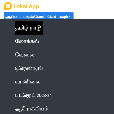
ஆப்பை டவுன்லோட் செய்யவும்
தமிழ் நாடு
லோக்கல்
வேலை
டிரெண்டிங்
வானிலை
பட்ஜெட் 2023-24
ஆரோக்கியம்