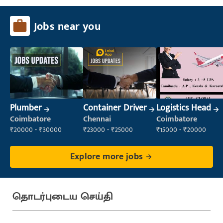
Jobs near you
Plumber
Container Driver
Logistics Head
Coimbatore
Chennai
Coimbatore
₹20000 - ₹30000
₹23000 - ₹25000
₹15000 - ₹20000
Explore more jobs
தொடர்புடைய செய்தி