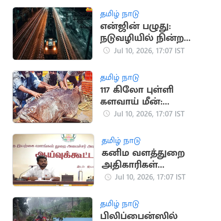
தமிழ் நாடு
என்ஜின் பழுது:
நடுவழியில் நின்ற
ராமேஸ்வரம்
Jul 10, 2026, 17:07 IST
எக்ஸ்பிரஸ்
தமிழ் நாடு
117 கிலோ புள்ளி
களவாய் மீன்:
மீனவர்களுக்கு
Jul 10, 2026, 17:07 IST
அதிர்ஷ்டம்
தமிழ் நாடு
கனிம வளத்துறை
அதிகாரிகள்
கூண்டோடு மாற்றம்
Jul 10, 2026, 17:07 IST
தமிழ் நாடு
பிலிப்பைன்ஸில்