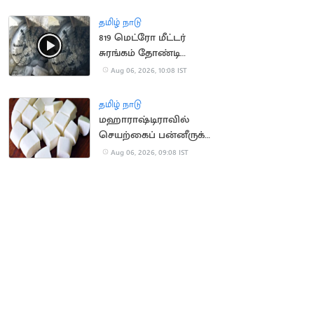
நிறுவனம் வழக்கு
தமிழ் நாடு
819 மெட்ரோ மீட்டர்
சுரங்கம் தோண்டி
நீலகிரி இயந்திரம்
Aug 06, 2026, 10:08 IST
சாதனை
தமிழ் நாடு
மஹாராஷ்டிராவில்
செயற்கைப் பன்னீருக்கு
ஓராண்டு தடை
Aug 06, 2026, 09:08 IST