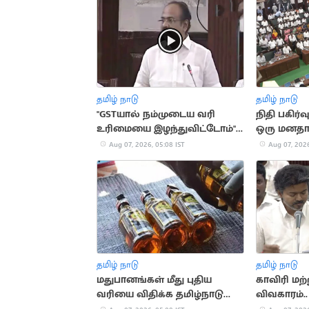
தமிழ் நாடு
தமிழ் நாடு
"GSTயால் நம்முடைய வரி
நிதி பகிர்வ
உரிமையை இழந்துவிட்டோம்"..
ஒரு மனதா
தங்கம் தென்னரசு
Aug 07, 2026, 05:08 IST
Aug 07, 2026
தமிழ் நாடு
தமிழ் நாடு
மதுபானங்கள் மீது புதிய
காவிரி மற்
வரியை விதிக்க தமிழ்நாடு
விவகாரம்.
அரசு முடிவு
விவாதம்