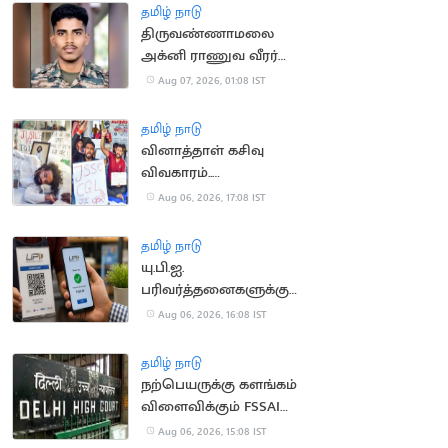
தமிழ் நாடு
திருவண்ணாமலை
அக்னி ராணுவ வீரர்
லடாக்கில் உயிரிழப்பு
Aug 07, 2026, 01:08 IST
தமிழ் நாடு
வினாத்தாள் கசிவு
விவகாரம்..
ஜார்க்கண்டில் 13-வது
Aug 06, 2026, 17:08 IST
நாளாக மாணவர்கள்
உண்ணாவிரதம்
தமிழ் நாடு
யு.பி.ஐ.
பரிவர்த்தனைகளுக்கு
மீண்டும் கட்டணம்?
Aug 06, 2026, 16:08 IST
தமிழ் நாடு
நற்பெயருக்கு களங்கம்
விளைவிக்கும் FSSAI
உத்தரவு: டாபர்
Aug 06, 2026, 15:08 IST