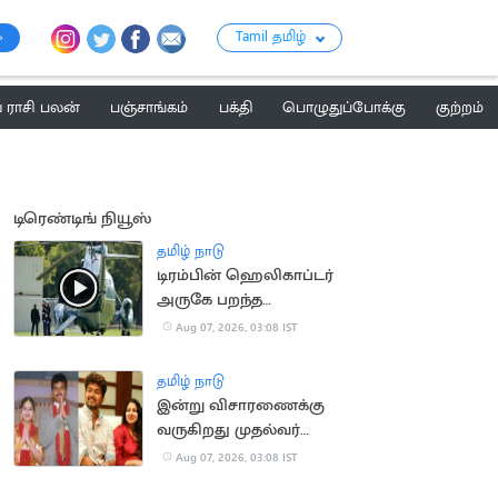
Tamil தமிழ்
ராசி பலன்
பஞ்சாங்கம்
பக்தி
பொழுதுப்போக்கு
குற்றம்
டிரெண்டிங் நியூஸ்
தமிழ் நாடு
டிரம்பின் ஹெலிகாப்டர்
அருகே பறந்த
பயணிகள் விமானம்
Aug 07, 2026, 03:08 IST
தமிழ் நாடு
இன்று விசாரணைக்கு
வருகிறது முதல்வர்
விஜய் விவாகரத்து
Aug 07, 2026, 03:08 IST
வழக்கு