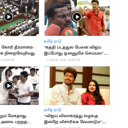
தமிழ் நாடு
ு கோரி தீர்மானம் -
“கத்தி படத்துல பேசுன விஜய்
க நிறைவேறியது
இப்போது ஒன்னுமே செய்யல”..
விவசாயிகள் காட்டம்
, 05:08 IST
Aug 07, 2026, 05:08 IST
தமிழ் நாடு
றும் மேகதாது
“விஜய் விவாகரத்து வழக்கு
. அனல் பறந்த
இன்றே விசாரிக்க வேண்டும்”..
சங்கீதா கோரிக்கை