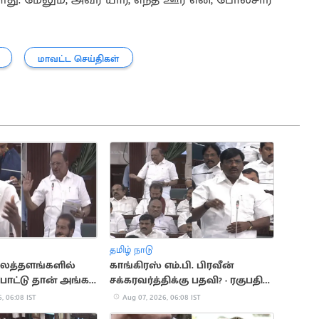
மாவட்ட செய்திகள்
தமிழ் நாடு
ைத்தளங்களில்
காங்கிரஸ் எம்.பி. பிரவீன்
ோட்டு தான் அங்க
சக்கரவர்த்திக்கு பதவி? - ரகுபதி
.. ரகுபதி பேச்சு
கேள்வி
, 06:08 IST
Aug 07, 2026, 06:08 IST