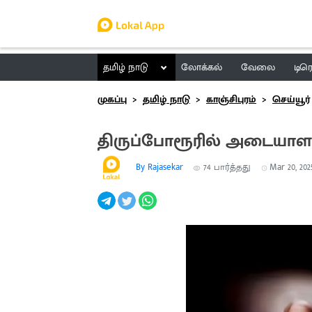
தமிழ் நாடு
லோக்கல்
வேலை
டிர
முகப்பு
தமிழ் நாடு
காஞ்சிபுரம்
செய்யூர்
திருப்போரூரில் அடையாளம
By Rajasekar
74
பார்த்தது
Mar 20, 2025