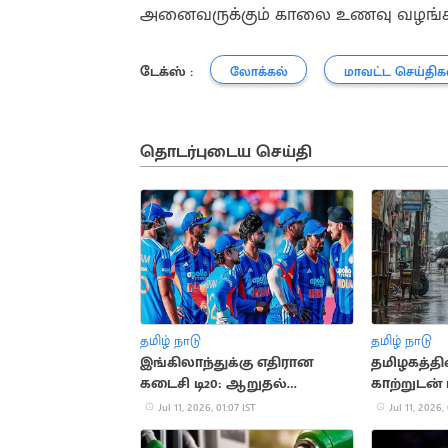
அனைவருக்கும் காலை உணவு வழங்கப்
டேக்ஸ் :
லோக்கல்
மாவட்ட செய்திக
தொடர்புடைய செய்தி
தமிழ் நாடு
தமிழ் நாடு
இங்கிலாந்துக்கு எதிரான
தமிழகத்தி
கடைசி டி20: ஆறுதல்
காற்றுடன்
வெற்றிக்கு இந்தியா
வாய்ப்பு
Jul 11, 2026, 01:07 IST
Jul 11, 2026,
போராட்டம்