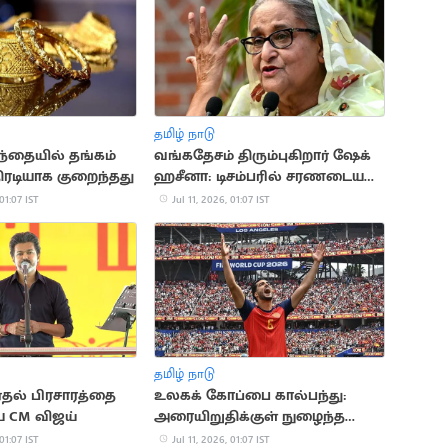
தமிழ் நாடு
ந்தையில் தங்கம்
வங்கதேசம் திரும்புகிறார் ஷேக்
ரடியாக குறைந்தது
ஹசீனா: டிசம்பரில் சரணடைய
திட்டம்
 01:07 IST
Jul 11, 2026, 01:07 IST
தமிழ் நாடு
தல் பிரசாரத்தை
உலகக் கோப்பை கால்பந்து:
 CM விஜய்
அரையிறுதிக்குள் நுழைந்த
ஸ்பெயின் அணி
 01:07 IST
Jul 11, 2026, 01:07 IST