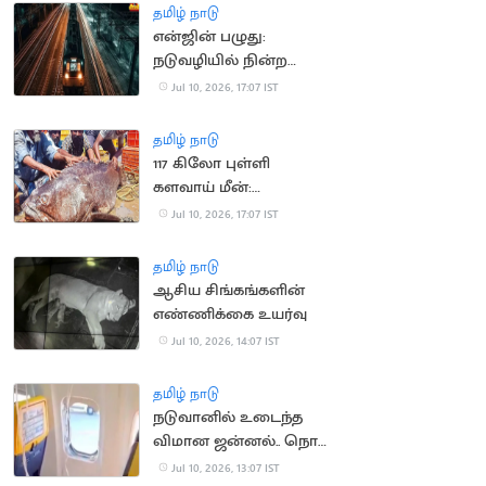
தமிழ் நாடு
என்ஜின் பழுது:
நடுவழியில் நின்ற
ராமேஸ்வரம் எக்ஸ்பிரஸ்
Jul 10, 2026, 17:07 IST
தமிழ் நாடு
117 கிலோ புள்ளி
களவாய் மீன்:
மீனவர்களுக்கு
Jul 10, 2026, 17:07 IST
அதிர்ஷ்டம்
தமிழ் நாடு
ஆசிய சிங்கங்களின்
எண்ணிக்கை உயர்வு
Jul 10, 2026, 14:07 IST
தமிழ் நாடு
நடுவானில் உடைந்த
விமான ஜன்னல்.. நொடி
பொழுதில் உயிர்
Jul 10, 2026, 13:07 IST