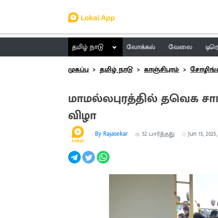
தமிழ் நாடு
லோக்கல்
வேலை
டிர
முகப்பு
தமிழ் நாடு
காஞ்சிபுரம்
சோழிங்க
மாமல்லபுரத்தில் தவெக சா
விழா
By Rajasekar
52
பார்த்தது
Jun 15, 2025