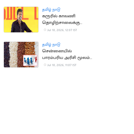
பிழைத்த பயணி
தமிழ் நாடு
கரூரில் காலணி
தொழிற்சாலைக்கு
அடிக்கல் நாட்டிய
Jul 10, 2026, 12:07 IST
முதலமைச்சர் விஜய்
தமிழ் நாடு
சென்னையில்
பாரம்பரிய அரிசி மூலம்
உணவுப் பொருட்கள்
Jul 10, 2026, 11:07 IST
தயாரிக்கும் பயிற்சி