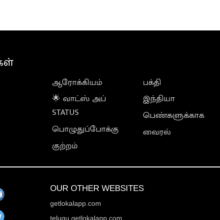
கள்
ஆரோக்கியம்
பக்தி
🌟 வாட்ஸ் அப்
இந்தியா
STATUS
பெண்களுக்காக
பொழுதுப்போக்கு
வைரல்
குற்றம்
OUR OTHER WEBSITES
getlokalapp.com
telugu.getlokalapp.com