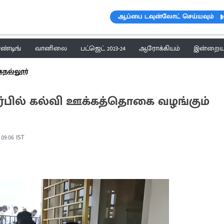
ஆப்பை டவுன்லோட் செய்யவும்
ெண்டிங்
வானிலை
பட்ஜெட் 2023-24
ஆரோக்கியம்
இன்றைய 
நல்லூர்
ர்பில் கல்வி ஊக்கத்தொகை வழங்கும்
, 09:06 IST