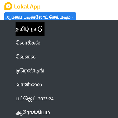
ஆப்பை டவுன்லோட் செய்யவும்
தமிழ் நாடு
லோக்கல்
வேலை
டிரெண்டிங்
வானிலை
பட்ஜெட் 2023-24
ஆரோக்கியம்