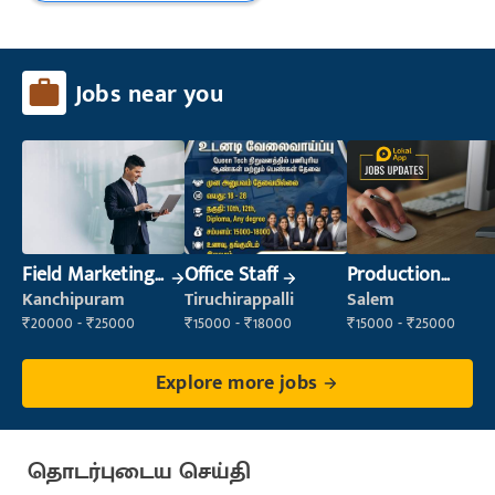
Jobs near you
Field Marketing
Office Staff
Production
Executive
Supervisor
Kanchipuram
Tiruchirappalli
Salem
₹20000 - ₹25000
₹15000 - ₹18000
₹15000 - ₹25000
Explore more jobs
தொடர்புடைய செய்தி