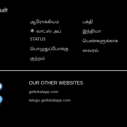
கள்
ஆரோக்கியம்
பக்தி
🌟 வாட்ஸ் அப்
இந்தியா
STATUS
பெண்களுக்காக
பொழுதுப்போக்கு
வைரல்
குற்றம்
OUR OTHER WEBSITES
getlokalapp.com
telugu.getlokalapp.com