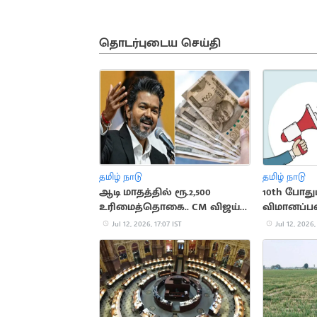
தொடர்புடைய செய்தி
தமிழ் நாடு
தமிழ் நாடு
ஆடி மாதத்தில் ரூ.2,500
10th போதும
உரிமைத்தொகை.. CM விஜய்
விமானப்
எடுக்கும் முடிவு
Jul 12, 2026, 17:07 IST
Jul 12, 2026,