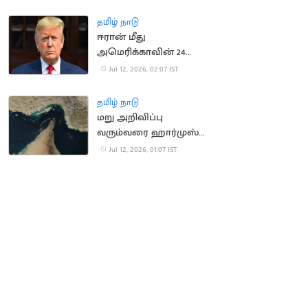
தளங்களை சீரமைக்கும்
ஈரான்
தமிழ் நாடு
ஈரான் மீது
அமெரிக்காவின் 24
மணி நேர கெடு;
Jul 12, 2026, 02:07 IST
டிரம்பை கொல்ல
சதித்திட்டம்?
தமிழ் நாடு
மறு அறிவிப்பு
வரும்வரை ஹார்முஸ்
நீரிணையை மூடிய
Jul 12, 2026, 01:07 IST
ஈரான்