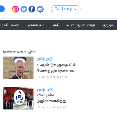
Tamil தமிழ்
ராசி பலன்
பஞ்சாங்கம்
பக்தி
பொழுதுப்போக்கு
குற்றம்
டிரெண்டிங் நியூஸ்
தமிழ் நாடு
4 ஆண்டுகளுக்கு பின்
பேரக்குழந்தைகளை
சந்தித்த இங்கிலாந்து
Jul 12, 2026, 12:07 IST
மன்னர் சார்லஸ்
தமிழ் நாடு
விரைவில்
அறிமுகமாகிறது
மேம்படுத்தப்பட்ட புதிய
Jul 12, 2026, 11:07 IST
ஐ.ஆர்.சி.டி.சி.