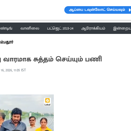
ஆப்பை டவுன்லோட் செய்யவும்
ெண்டிங்
வானிலை
பட்ஜெட் 2023-24
ஆரோக்கியம்
இன்றைய 
ும்பதூர்
 வாரமாக சுத்தம் செய்யும் பணி
16, 2026, 11:05 IST