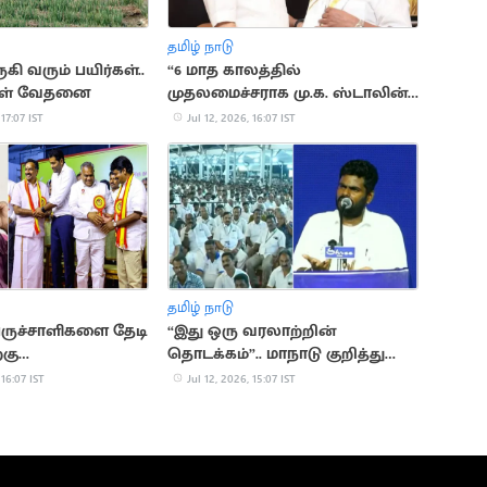
தமிழ் நாடு
ுகி வரும் பயிர்கள்..
“6 மாத காலத்தில்
கள் வேதனை
முதலமைச்சராக மு.க. ஸ்டாலின்
வருவார்”.. அனிதா
 17:07 IST
Jul 12, 2026, 16:07 IST
ராதாகிருஷ்ணன்
தமிழ் நாடு
ருச்சாளிகளை தேடி
“இது ஒரு வரலாற்றின்
கு
தொடக்கம்”.. மாநாடு குறித்து
கள்”..
அண்ணாமலை பதிவு
 16:07 IST
Jul 12, 2026, 15:07 IST
மி விமர்சனம்