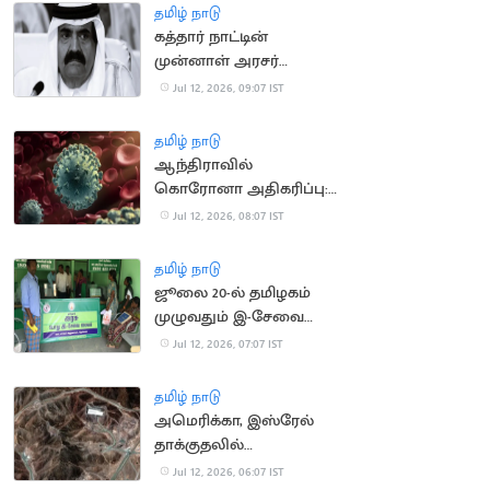
இணையதளம்
தமிழ் நாடு
கத்தார் நாட்டின்
முன்னாள் அரசர்
காலமானார்
Jul 12, 2026, 09:07 IST
தமிழ் நாடு
ஆந்திராவில்
கொரோனா அதிகரிப்பு:
சுகாதாரத் துறைக்கு
Jul 12, 2026, 08:07 IST
அரசு எச்சரிக்கை
தமிழ் நாடு
ஜூலை 20-ல் தமிழகம்
முழுவதும் இ-சேவை
மையங்கள் மூடல்
Jul 12, 2026, 07:07 IST
தமிழ் நாடு
அமெரிக்கா, இஸ்ரேல்
தாக்குதலில்
சேதமடைந்த அணுசக்தி
Jul 12, 2026, 06:07 IST