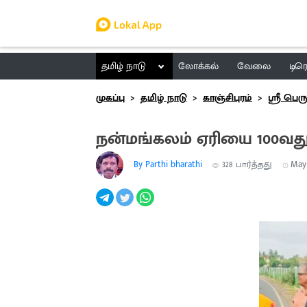
தமிழ் நாடு
லோக்கல்
வேலை
டிர
முகப்பு
தமிழ் நாடு
காஞ்சிபுரம்
ஸ்ரீ பெர
நன்மங்கலம் ஏரியை 100வது
By Parthi bharathi
328
பார்த்தது
May 