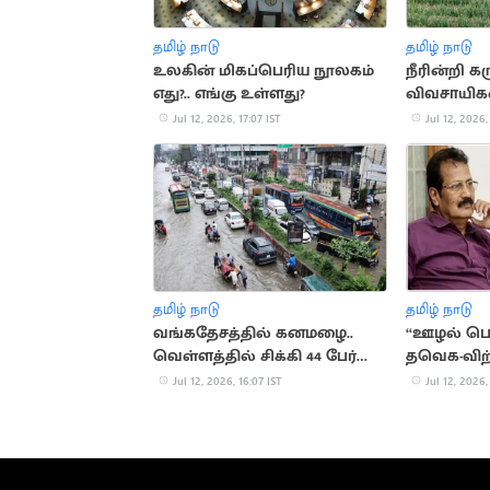
தமிழ் நாடு
தமிழ் நாடு
உலகின் மிகப்பெரிய நூலகம்
நீரின்றி கர
எது?.. எங்கு உள்ளது?
விவசாயி
Jul 12, 2026, 17:07 IST
Jul 12, 2026,
தமிழ் நாடு
தமிழ் நாடு
வங்கதேசத்தில் கனமழை..
“ஊழல் பெ
வெள்ளத்தில் சிக்கி 44 பேர்
தவெக-விற்
பலி
இழுக்கிறார்
Jul 12, 2026, 16:07 IST
Jul 12, 2026,
கிருஷ்ணசா