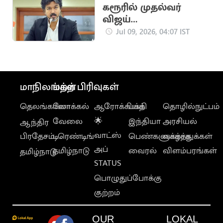
கரூரில் முதல்வர்
விஜய்
கலந்துகொள்ளும்
Jul 09, 2026, 04:07 IST
நிகழ்ச்சி
ஏற்பாட்டின்போது
விபத்து
மாநிலங்கள்
மற்ற பிரிவுகள்
தெலங்கானா
லோக்கல்
ஆரோக்கியம்
பக்தி
தொழில்நுட்பம்
வேலை
🌟
இந்தியா
அரசியல்
ஆந்திர
வாட்ஸ்
பிரதேசம்
டிரெண்டிங்
பெண்களுக்காக
வாழ்த்துக்கள்
அப்
தமிழ்நாடு
வைரல்
விளம்பரங்கள்
தமிழ்நாடு
STATUS
பொழுதுப்போக்கு
குற்றம்
OUR
LOKAL