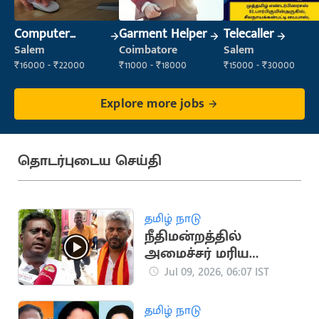
Computer
Garment Helper
Telecaller
Operator
Salem
Coimbatore
Salem
₹16000 - ₹22000
₹11000 - ₹18000
₹15000 - ₹30000
Explore more jobs
தொடர்புடைய செய்தி
தமிழ் நாடு
நீதிமன்றத்தில்
அமைச்சர் மரிய
வில்சன் ஆஜராக
Jul 09, 2026, 06:07 IST
விலக்கு
தமிழ் நாடு