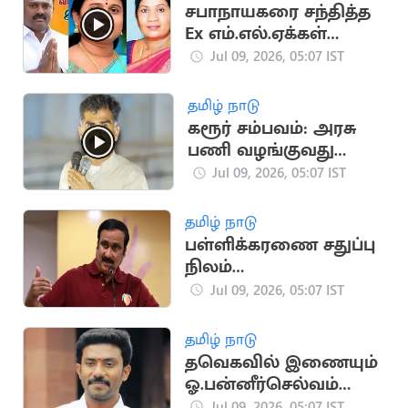
சபாநாயகரை சந்தித்த
Ex எம்.எல்.ஏக்கள்
ஜெயக்குமார்,
Jul 09, 2026, 05:07 IST
சத்யபாமா
தமிழ் நாடு
கரூர் சம்பவம்: அரசு
பணி வழங்குவது
தவறல்ல - துரை
Jul 09, 2026, 05:07 IST
வைகோ
தமிழ் நாடு
பள்ளிக்கரணை சதுப்பு
நிலம்
சூறையாடப்படுவதை
Jul 09, 2026, 05:07 IST
அனுமதிக்கக்கூடாது:
அன்புமணி
தமிழ் நாடு
தவெகவில் இணையும்
ஓ.பன்னீர்செல்வம்
மகன் ரவீந்திரநாத்?
Jul 09, 2026, 05:07 IST