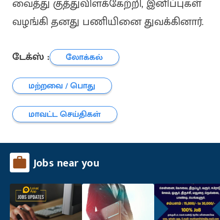
வைத்து குத்துவிளக்கேற்றி, இனிப்புகள்
வழங்கி தனது பணியினை துவக்கினார்.
டேக்ஸ் :
லோக்கல்
மற்றவை / பொது
மாவட்ட செய்திகள்
Jobs near you