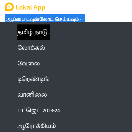
ஆப்பை டவுன்லோட் செய்யவும்
தமிழ் நாடு
லோக்கல்
வேலை
டிரெண்டிங்
வானிலை
பட்ஜெட் 2023-24
ஆரோக்கியம்