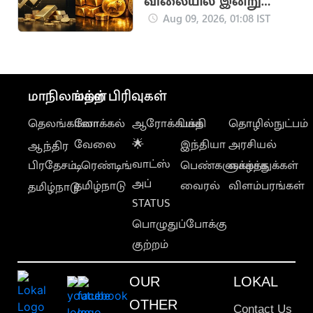
விலையில் இன்று
மாற்றமில்லை
Aug 09, 2026, 01:08 IST
மாநிலங்கள்
மற்ற பிரிவுகள்
தெலங்கானா
லோக்கல்
ஆரோக்கியம்
பக்தி
தொழில்நுட்பம்
வேலை
🌟
இந்தியா
அரசியல்
ஆந்திர
வாட்ஸ்
பிரதேசம்
டிரெண்டிங்
பெண்களுக்காக
வாழ்த்துக்கள்
அப்
தமிழ்நாடு
வைரல்
விளம்பரங்கள்
தமிழ்நாடு
STATUS
பொழுதுப்போக்கு
குற்றம்
OUR
LOKAL
OTHER
Contact Us