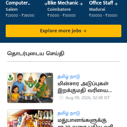
Computer
Bike Mechanic
Office Staff
Operator
Salem
Coimbatore
Madurai
₹25000 - ₹38000
₹15000 - ₹30000
₹30000 - ₹30001
Explore more jobs
தொடர்புடைய செய்தி
தமிழ் நாடு
மின்சார அடுப்புகள்
இறக்குமதி வரியை
குறைக்கம் மத்திய
Aug 09, 2026, 02:08 IST
அரசு
தமிழ் நாடு
மதுபானங்களுக்கு