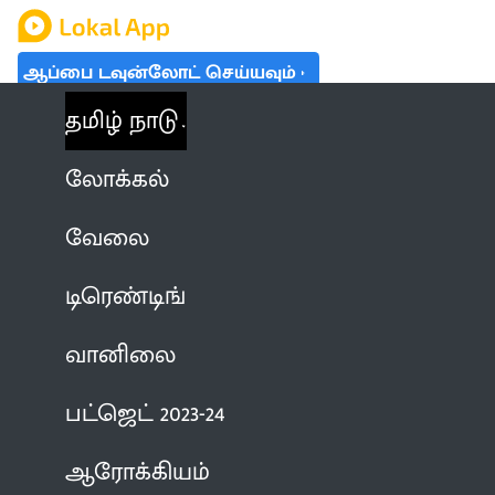
ஆப்பை டவுன்லோட் செய்யவும்
தமிழ் நாடு
லோக்கல்
வேலை
டிரெண்டிங்
வானிலை
பட்ஜெட் 2023-24
ஆரோக்கியம்