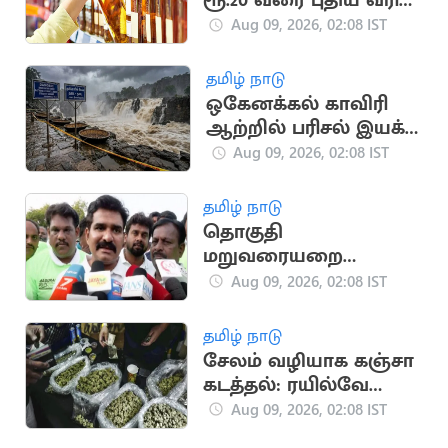
ரூ.20 வரை புதிய வரி
விதிப்பு
Aug 09, 2026, 02:08 IST
தமிழ் நாடு
ஒகேனக்கல் காவிரி
ஆற்றில் பரிசல் இயக்க
அனுமதி
Aug 09, 2026, 02:08 IST
தமிழ் நாடு
தொகுதி
மறுவரையறை
மசோதாவை
Aug 09, 2026, 02:08 IST
அனைவரும்
முறியடிக்க வேண்டும்:
தமிழ் நாடு
அமைச்சர்
சேலம் வழியாக கஞ்சா
நிர்மல்குமார்
கடத்தல்: ரயில்வே
போலீசார் தீவிர
Aug 09, 2026, 02:08 IST
கண்காணிப்பு