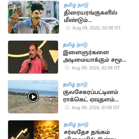
தமிழ் நாடு
திரையரங்குகளில்
மீண்டும்
வெளியாகிறது
Aug 09, 2026, 02:08 IST
விஜய்யின் 'திருப்பாச்சி'
திரைப்படம்
தமிழ் நாடு
இளைஞர்களை
அடிமையாக்கும் சமூக
ஊடகங்கள் - ராகுல்
Aug 09, 2026, 02:08 IST
காந்தி
தமிழ் நாடு
குலசேகரப்பட்டினம்
ராக்கெட் ஏவுதளம்
தனியார் மயமாகிறது:
Aug 09, 2026, 01:08 IST
மத்திய அரசு
நடவடிக்கை
தமிழ் நாடு
சர்வதேச தங்கம்