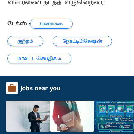
விசாரணை நடத்தி வருகின்றனர்.
டேக்ஸ் :
லோக்கல்
குற்றம்
நோட்டிபிகேஷன்
மாவட்ட செய்திகள்
Jobs near you