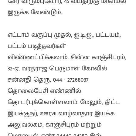
சேர விரும்புவோர், 45 வயதிற்கு மிகாமல்
இருக்க வேண்டும்.
எட்டாம் வகுப்பு முதல், ஐ.டி.ஐ., பட்டயம்,
பட்டம் படித்தவர்கள்
விண்ணப்பிக்கலாம். சின்ன காஞ்சிபுரம்,
32-ஏ, வரதராஜ பெருமாள் கோவில்
சன்னதி தெரு, 044 - 27268037
தொலைபேசி எண்ணில்
தொடர்புக்கொள்ளலாம். மேலும், திட்ட
இயக்குநர், ஊரக வாழ்வாதார இயக்க
அலுவலகம், காஞ்சிபுரம் மற்றும்
மொபைல் எண் 94440 94280 இல்