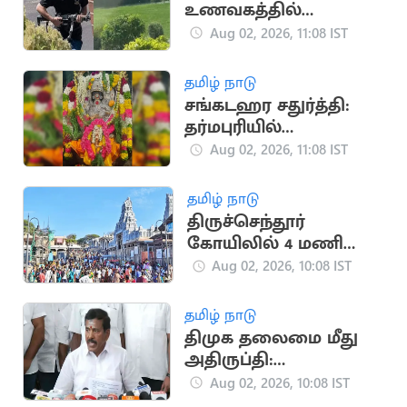
உணவகத்தில்
துப்பாக்கிச் சூடு: 3 பேர்
Aug 02, 2026, 11:08 IST
பலி
தமிழ் நாடு
சங்கடஹர சதுர்த்தி:
தர்மபுரியில்
விநாயகருக்கு சிறப்பு
Aug 02, 2026, 11:08 IST
அபிஷேகம், பூஜைகள்
தமிழ் நாடு
திருச்செந்தூர்
கோயிலில் 4 மணி
நேரம் காத்திருந்து
Aug 02, 2026, 10:08 IST
பக்தர்கள் தரிசனம்
தமிழ் நாடு
திமுக தலைமை மீது
அதிருப்தி:
அதிமுக.வில்
Aug 02, 2026, 10:08 IST
இணைகிறாரா தோப்பு