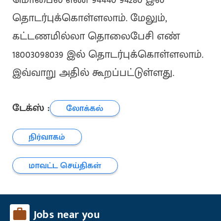
தொடர்புக்கொள்ளலாம். மேலும்,
கட்டணமில்லா தொலைபேசி எண்
18003098039 இல் தொடர்புக்கொள்ளலாம்.
இவ்வாறு அதில் கூறப்பட்டுள்ளது.
டேக்ஸ் :
லோக்கல்
நிர்வாகம்
மாவட்ட செய்திகள்
Jobs near you