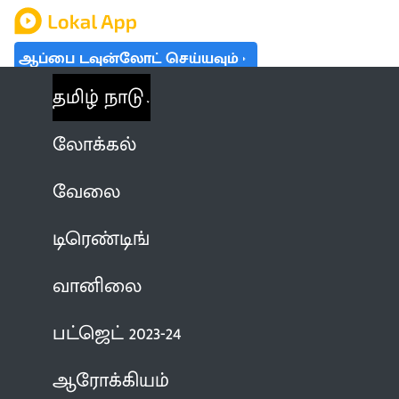
ஆப்பை டவுன்லோட் செய்யவும்
தமிழ் நாடு
லோக்கல்
வேலை
டிரெண்டிங்
வானிலை
பட்ஜெட் 2023-24
ஆரோக்கியம்