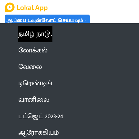
ஆப்பை டவுன்லோட் செய்யவும்
தமிழ் நாடு
லோக்கல்
வேலை
டிரெண்டிங்
வானிலை
பட்ஜெட் 2023-24
ஆரோக்கியம்