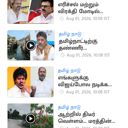
எரிச்சல் மற்றும்
விரக்தி மோடில்
அலறும் திமுக- தவெக
Aug 01, 2026, 10:08 IST
சாடல்
தமிழ் நாடு
தமிழ்நாட்டிற்கு
தண்ணீர்
திறக்கப்படுமா? -
Aug 01, 2026, 10:08 IST
கர்நாடகா முதல்வர்
டி.கே.சிவக்குமார்
தமிழ் நாடு
சூசகம்
எங்களுக்கு
விஜய்போல நடிக்க
தெரியவில்லை:
Aug 01, 2026, 10:08 IST
ஆர்.பி.உதயகுமார்
தமிழ் நாடு
ஆற்றில் திடீர்
வெள்ளம்... மரத்தின்