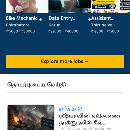
Bike Mechanic
Data Entry
Assistant
Operator
Manager
Coimbatore
Karur
Thirunelveli
₹15000 - ₹30000
₹22000 - ₹40000
₹12000 - ₹15000
Explore more jobs
தொடர்புடைய செய்தி
தமிழ் நாடு
ரஷ்யாவின் ஏவுகணை
தாக்குதலில் கீவ்
நகரில் 9 பேர் பலி
Aug 01, 2026, 10:08 IST