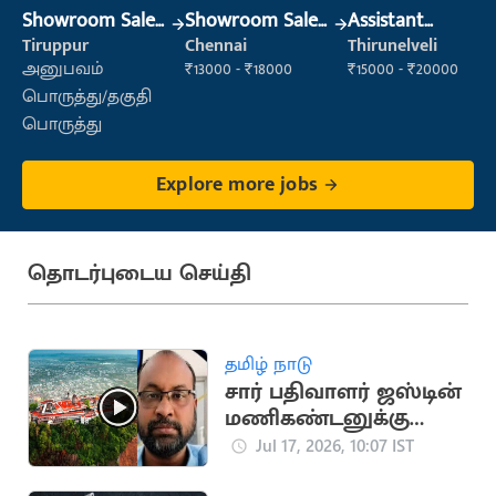
Showroom Sales
Showroom Sales
Assistant
Executive (Retail
Executive (Retail
Manager
Tiruppur
Chennai
Thirunelveli
Sales)
Sales)
அனுபவம்
₹13000 - ₹18000
₹15000 - ₹20000
பொருத்து/தகுதி
பொருத்து
Explore more jobs
தொடர்புடைய செய்தி
தமிழ் நாடு
சார் பதிவாளர் ஜஸ்டின்
மணிகண்டனுக்கு
நிபந்தனையுடன்
Jul 17, 2026, 10:07 IST
முன்ஜாமின்