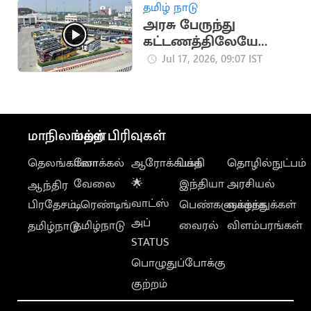
இன்பதுரை
தமிழ் நாடு
அரசு பேருந்து
கட்டணத்திலேயே
ஆம்னி பேருந்துகள்
Jul 17, 2026, 09:07 IST
இயக்க திட்டம்
மாநிலங்கள்
மற்ற பிரிவுகள்
தெலங்கானா
லோக்கல்
ஆரோக்கியம்
பக்தி
தொழில்நுட்பம்
வேலை
🌟
இந்தியா
அரசியல்
ஆந்திர
வாட்ஸ்
பிரதேசம்
டிரெண்டிங்
பெண்களுக்காக
வாழ்த்துக்கள்
அப்
தமிழ்நாடு
வைரல்
விளம்பரங்கள்
தமிழ்நாடு
STATUS
பொழுதுப்போக்கு
குற்றம்