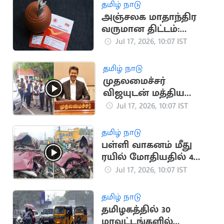
தமிழ் நாடு
அஞ்சலக மாதாந்திர
வருமான திட்டம்:
வங்கி கணக்கில்
Jul 17, 2026, 10:07 IST
நேரடி வட்டி
தமிழ் நாடு
முதலமைச்சர்
விஜயுடன் மத்திய
இணையமைச்சர்
Jul 17, 2026, 10:07 IST
ராம்தாஸ் அத்வாலே
சந்திப்பு
தமிழ் நாடு
பள்ளி வாகனம் மீது
ரயில் மோதியதில் 4
குழந்தைகள் பலி
Jul 17, 2026, 10:07 IST
தமிழ் நாடு
தமிழகத்தில் 30
மாவட்டங்களில்