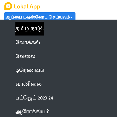
ஆப்பை டவுன்லோட் செய்யவும்
தமிழ் நாடு
லோக்கல்
வேலை
டிரெண்டிங்
வானிலை
பட்ஜெட் 2023-24
ஆரோக்கியம்