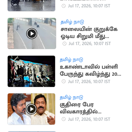
மழைக்கு வாய்ப்பு
Jul 17, 2026, 10:07 IST
தமிழ் நாடு
சாலையின் குறுக்கே
ஓடிய சிறுமி மீது
மோதிய வாகனம்
Jul 17, 2026, 10:07 IST
(வைரல் வீடியோ)
தமிழ் நாடு
உகாண்டாவில் பள்ளி
பேருந்து கவிழ்ந்து 20
மாணவர்கள் பலி
Jul 17, 2026, 10:07 IST
தமிழ் நாடு
குதிரை பேர
விவகாரத்தில்
முதல்வர் விஜய்தான்
Jul 17, 2026, 10:07 IST
குற்றவாளி -