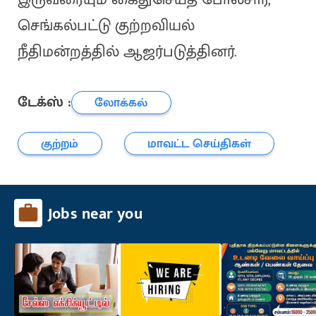
செங்கல்பட்டு குற்றவியல்
நீதிமன்றத்தில் ஆஜர்படுத்தினர்.
டேக்ஸ் :
லோக்கல்
குற்றம்
மாவட்ட செய்திகள்
Jobs near you