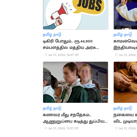
தமிழ் நாடு
தமிழ் நாடு
டிகிரி போதும்.. ரூ.44,900
காமன்வெல்
சம்பளத்தில் மத்திய அரசு
இந்தியாவுக
வேலை
தங்கம்
Jul 31, 2026, 16:07 IST
Jul 31, 2026,
தமிழ் நாடு
தமிழ் நாடு
கணவர் மீது சந்தேகம்..
நகையை உ
ஆணுறுப்பை கடித்து துப்பிய
விட முடியா
மனைவி
விதிமுறைக
Jul 31, 2026, 15:07 IST
Jul 31, 2026,