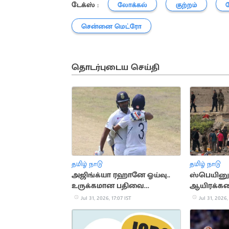
டேக்ஸ் :
லோக்கல்
குற்றம்
சென்னை மெட்ரோ
தொடர்புடைய செய்தி
தமிழ் நாடு
தமிழ் நாடு
அஜிங்க்யா ரஹானே ஓய்வு..
ஸ்பெயினுக
உருக்கமான பதிவை
ஆயிரக்க
வெளியிட்ட ரோகித் சர்மா
நுழைந்ததால
Jul 31, 2026, 17:07 IST
Jul 31, 2026,
நெரிசலில் 