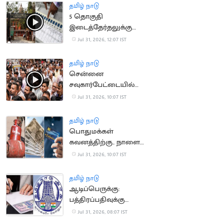
தமிழ் நாடு
5 தொகுதி
இடைத்தேர்தலுக்கு
தடை நீட்டிப்பு..
Jul 31, 2026, 12:07 IST
சென்னை உயர்
நீதிமன்றம் உத்தரவு
தமிழ் நாடு
சென்னை
சவுகார்பேட்டையில்
வடமாநில வியாபாரிகள்
Jul 31, 2026, 10:07 IST
போராட்டம்
தமிழ் நாடு
பொதுமக்கள்
கவனத்திற்கு.. நாளை
முதல் அமலாகும் புதிய
Jul 31, 2026, 10:07 IST
விதிகள்
தமிழ் நாடு
ஆடிப்பெருக்கு:
பத்திரப்பதிவுக்கு
கூடுதல் டோக்கன்கள்
Jul 31, 2026, 08:07 IST