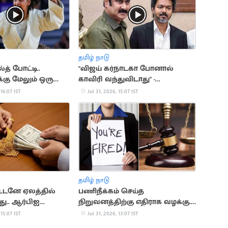
தமிழ் நாடு
த் போட்டி..
"விஜய் கர்நாடகா போனால்
்கு மேலும் ஒரு
காவிரி வந்துவிடாது" -
அன்புமணி விமர்சனம்
 16:07 IST
Jul 31, 2026, 15:07 IST
தமிழ் நாடு
டனே ஏலத்தில்
பணிநீக்கம் செய்த
து.. ஆர்பிஐ
நிறுவனத்திற்கு எதிராக வழக்கு..
ள் விளக்கம்
ரூ.19 லட்சம் இழப்பீடு பெற்ற
 15:07 IST
Jul 31, 2026, 13:07 IST
பெண்