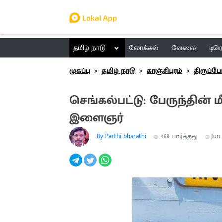
தமிழ் நாடு
லோக்கல்
வேலை
டிர
முகப்பு
தமிழ் நாடு
காஞ்சிபுரம்
திருப்போ
செங்கல்பட்டு: பேருந்தின் ம
இளைஞர்
By Parthi bharathi
468
பார்த்தது
Jun 