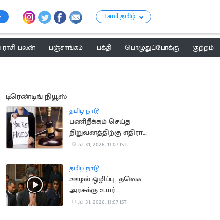
Tamil தமிழ்
ராசி பலன்
பஞ்சாங்கம்
பக்தி
பொழுதுப்போக்கு
குற்றம்
டிரெண்டிங் நியூஸ்
தமிழ் நாடு
பணிநீக்கம் செய்த
நிறுவனத்திற்கு எதிராக
வழக்கு.. ரூ.19 லட்சம்
Jul 31, 2026, 13:07 IST
இழப்பீடு பெற்ற பெண்
தமிழ் நாடு
ஊழல் ஒழிப்பு.. தவெக
அரசுக்கு உயர்
நீதிமன்றம் பாராட்டு
Jul 31, 2026, 13:07 IST