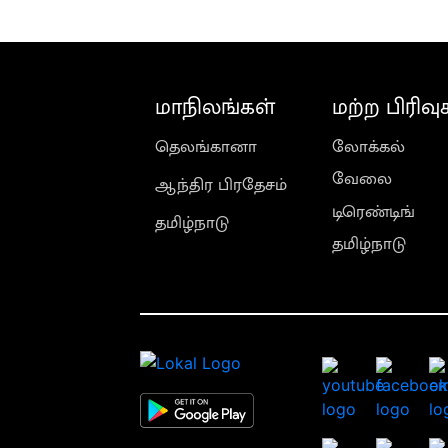
மாநிலங்கள்
மற்ற பிரிவு
தெலங்கானா
லோக்கல்
வேலை
ஆந்திர பிரதேசம்
டிரெண்டிங்
தமிழ்நாடு
தமிழ்நாடு