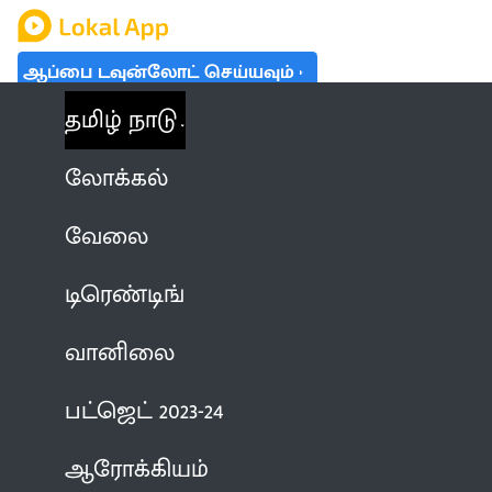
ஆப்பை டவுன்லோட் செய்யவும்
தமிழ் நாடு
லோக்கல்
வேலை
டிரெண்டிங்
வானிலை
பட்ஜெட் 2023-24
ஆரோக்கியம்