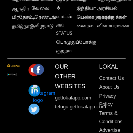
வேலை
🌟
இந்தியா
அரசியல்
ஆந்திர
வாட்ஸ்
பிரதேசம்
டிரெண்டிங்
பெண்களுக்காக
வாழ்த்துக்கள்
அப்
தமிழ்நாடு
வைரல்
விளம்பரங்கள்
தமிழ்நாடு
STATUS
பொழுதுப்போக்கு
குற்றம்
OUR
LOKAL
OTHER
Contact Us
WEBSITES
About Us
Privacy
getlokalapp.com
Policy
telugu.getlokalapp.com
Terms &
Conditions
Advertise