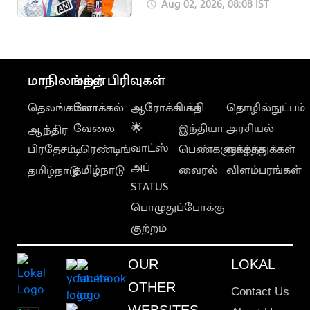
பங்கல் தங்கம்
Aug 02, 2026, 08:08 IST
வென்றார்
மாநிலங்கள்
மற்ற பிரிவுகள்
தெலங்கானா
லோக்கல்
ஆரோக்கியம்
பக்தி
தொழில்நுட்பம்
வேலை
🌟
இந்தியா
அரசியல்
ஆந்திர
வாட்ஸ்
பிரதேசம்
டிரெண்டிங்
பெண்களுக்காக
வாழ்த்துக்கள்
அப்
தமிழ்நாடு
வைரல்
விளம்பரங்கள்
தமிழ்நாடு
STATUS
பொழுதுப்போக்கு
குற்றம்
OUR
LOKAL
OTHER
Contact Us