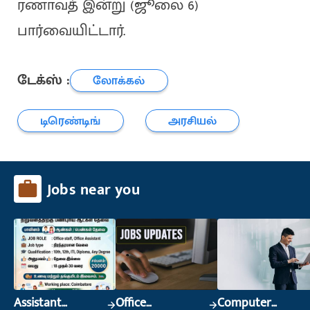
ரணாவத் இன்று (ஜூலை 6)
பார்வையிட்டார்.
டேக்ஸ் :
லோக்கல்
டிரெண்டிங்
அரசியல்
Jobs near you
Assistant
Office
Computer