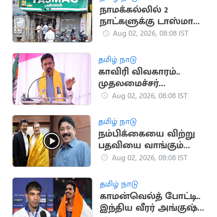
நாமக்கல்லில் 2
நாட்களுக்கு டாஸ்மாக்
கடைகள் மூட உத்தரவு
Aug 02, 2026, 08:08 IST
தமிழ் நாடு
காவிரி விவகாரம்..
முதலமைச்சர்
விஜய்க்கு கர்நாடக
Aug 02, 2026, 08:08 IST
பாஜக தலைவர் கடிதம்
தமிழ் நாடு
நம்பிக்கையை விற்று
பதவியை வாங்கும்
நச்சுப்பாம்புகள்:
Aug 02, 2026, 08:08 IST
தயாநிதி மாறன் தாக்கு
தமிழ் நாடு
காமன்வெல்த் போட்டி..
இந்திய வீரர் அங்குஷ்