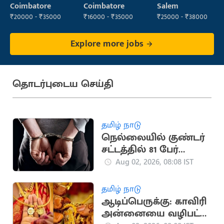
Manager
Administrator
Operator
Coimbatore
Coimbatore
Salem
₹20000 - ₹35000
₹16000 - ₹35000
₹25000 - ₹38000
Explore more jobs
தொடர்புடைய செய்தி
தமிழ் நாடு
நெல்லையில் குண்டர்
சட்டத்தில் 81 பேர்
கைது
Aug 02, 2026, 08:08 IST
தமிழ் நாடு
ஆடிப்பெருக்கு: காவிரி
அன்னையை வழிபட்டு