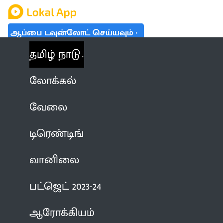
ஆப்பை டவுன்லோட் செய்யவும்
தமிழ் நாடு
லோக்கல்
வேலை
டிரெண்டிங்
வானிலை
பட்ஜெட் 2023-24
ஆரோக்கியம்