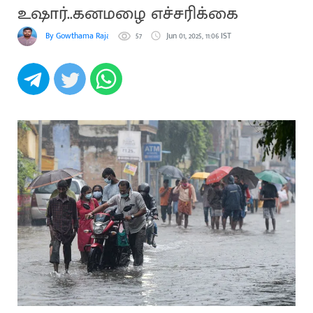
உஷார்..கனமழை எச்சரிக்கை
By Gowthama Rajakumaran
57
Jun 01, 2025, 11:06 IST