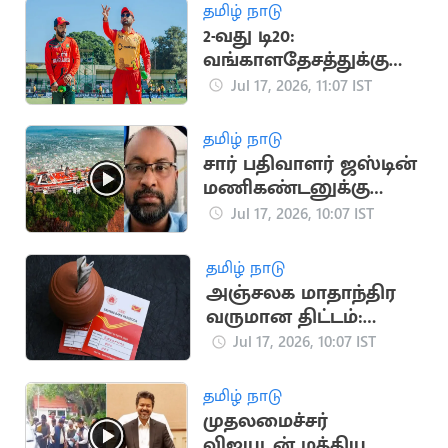
தமிழ் நாடு
2-வது டி20:
வங்காளதேசத்துக்கு
எதிராக ஜிம்பாப்வே
Jul 17, 2026, 11:07 IST
பந்துவீச்சு தேர்வு
தமிழ் நாடு
சார் பதிவாளர் ஜஸ்டின்
மணிகண்டனுக்கு
நிபந்தனையுடன்
Jul 17, 2026, 10:07 IST
முன்ஜாமின்
தமிழ் நாடு
அஞ்சலக மாதாந்திர
வருமான திட்டம்:
வங்கி கணக்கில் நேரடி
Jul 17, 2026, 10:07 IST
வட்டி
தமிழ் நாடு
முதலமைச்சர்
விஜயுடன் மத்திய