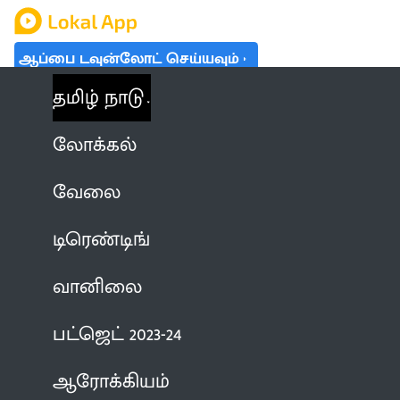
ஆப்பை டவுன்லோட் செய்யவும்
தமிழ் நாடு
லோக்கல்
வேலை
டிரெண்டிங்
வானிலை
பட்ஜெட் 2023-24
ஆரோக்கியம்