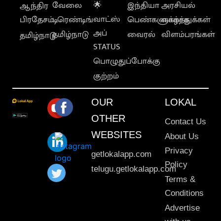
வேலை
🌟
இந்தியா
அரசியல்
ஆந்திர
வாட்ஸ்
பிரதேசம்
டிரெண்டிங்
பெண்களுக்காக
வாழ்த்துக்கள்
அப்
தமிழ்நாடு
வைரல்
விளம்பரங்கள்
தமிழ்நாடு
STATUS
பொழுதுப்போக்கு
குற்றம்
OUR
LOKAL
OTHER
Contact Us
WEBSITES
About Us
Privacy
getlokalapp.com
Policy
telugu.getlokalapp.com
Terms &
Conditions
Advertise