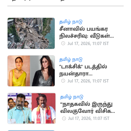
தமிழ் நாடு
சீனாவில் பயங்கர
நிலச்சரிவு: வீடுகள்
இடிந்து பலர்
Jul 17, 2026, 11:07 IST
சிக்கியதாக அச்சம்
தமிழ் நாடு
"டாக்சிக்" படத்தில்
நயன்தாரா
கதாபாத்திரத்தில்
Jul 17, 2026, 11:07 IST
நடிக்க மறுத்த கரீனா
கபூர்
தமிழ் நாடு
“நாதகவில் இருந்து
விலகுவோர் விசிக
வருவதில்லை”..
Jul 17, 2026, 11:07 IST
திருமாவளவன் பேச்சு