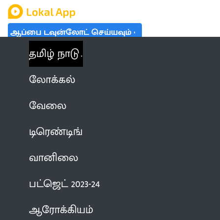
ஆப்பை டவுன்லோட் செய்யவும்
தமிழ் நாடு
லோக்கல்
வேலை
டிரெண்டிங்
வானிலை
பட்ஜெட் 2023-24
ஆரோக்கியம்