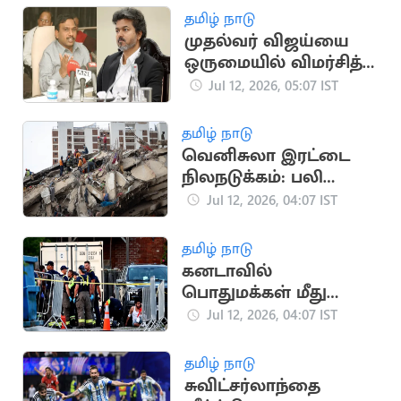
தமிழ் நாடு
முதல்வர் விஜய்யை
ஒருமையில் விமர்சித்த
திமுக எம்பி ஆ.ராசா
Jul 12, 2026, 05:07 IST
தமிழ் நாடு
வெனிசுலா இரட்டை
நிலநடுக்கம்: பலி
எண்ணிக்கை 4,333
Jul 12, 2026, 04:07 IST
ஆக உயர்வு
தமிழ் நாடு
கனடாவில்
பொதுமக்கள் மீது
துப்பாக்கிச்சூடு: 2 பேர்
Jul 12, 2026, 04:07 IST
பலி
தமிழ் நாடு
சுவிட்சர்லாந்தை