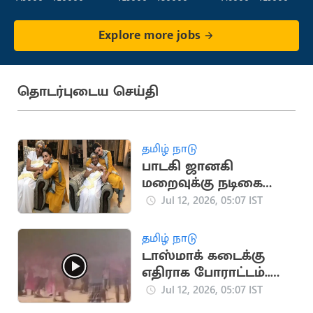
Explore more jobs
தொடர்புடைய செய்தி
தமிழ் நாடு
பாடகி ஜானகி
மறைவுக்கு நடிகை
த்ரிஷா இரங்கல்
Jul 12, 2026, 05:07 IST
தமிழ் நாடு
டாஸ்மாக் கடைக்கு
எதிராக போராட்டம்..
களத்தில் இறங்கிய
Jul 12, 2026, 05:07 IST
மாணவர்கள்