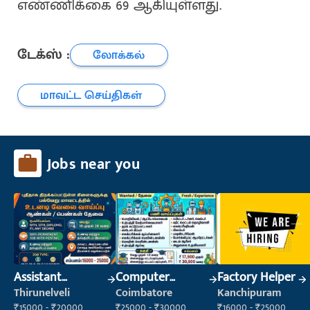
எண்ணிக்கை 69 ஆகியுள்ளது.
டேக்ஸ் :
லோக்கல்
மாவட்ட செய்திகள்
Jobs near you
Assistant
Computer
Factory Helper
Manager
Operator
Thirunelveli
Coimbatore
Kanchipuram
₹15000 - ₹20000
₹25000 - ₹30000
₹16000 - ₹25000