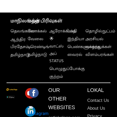
மாநிலங்கள்
மற்ற பிரிவுகள்
தெலங்கானா
லோக்கல்
ஆரோக்கியம்
பக்தி
தொழில்நுட்பம்
வேலை
🌟
இந்தியா
அரசியல்
ஆந்திர
வாட்ஸ்
பிரதேசம்
டிரெண்டிங்
பெண்களுக்காக
வாழ்த்துக்கள்
அப்
தமிழ்நாடு
வைரல்
விளம்பரங்கள்
தமிழ்நாடு
STATUS
பொழுதுப்போக்கு
குற்றம்
OUR
LOKAL
OTHER
Contact Us
WEBSITES
About Us
Privacy