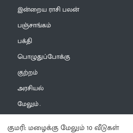
இன்றைய ராசி பலன்
பஞ்சாங்கம்
பக்தி
பொழுதுப்போக்கு
குற்றம்
அரசியல்
மேலும்
குமரி: மழைக்கு மேலும் 10 வீடுகள்