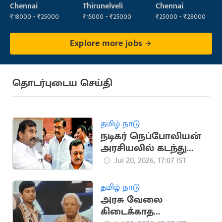
Supervisor
Operator
Chennai
Thirunelveli
Chennai
₹18000 - ₹25000
₹15000 - ₹25000
₹25000 - ₹28000
Explore more jobs
தொடர்புடைய செய்தி
தமிழ் நாடு
நடிகர் நெப்போலியன்
அரசியலில் கடந்து
வந்த முக்கிய
Jul 20, 2026, 17:07 IST
நிகழ்வுகள்
தமிழ் நாடு
அரசு வேலை
கிடைக்காத