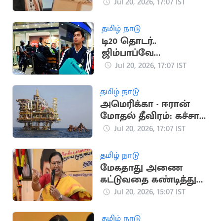
விரக்தியில் இளைஞர்
Jul 20, 2026, 17:07 IST
தற்கொலை
தமிழ் நாடு
டி20 தொடர்..
ஜிம்பாப்வே
சென்றடைந்த இந்திய
Jul 20, 2026, 17:07 IST
அணி
தமிழ் நாடு
அமெரிக்கா - ஈரான்
மோதல் தீவிரம்: கச்சா
எண்ணெய் தட்டுப்பாடு
Jul 20, 2026, 17:07 IST
அபாயம்
தமிழ் நாடு
மேகதாது அணை
கட்டுவதை கண்டித்து
தேமுதிக போராட்டம்
Jul 20, 2026, 15:07 IST
அறிவிப்பு
தமிழ் நாடு