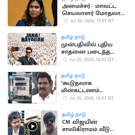
அமைச்சர் - மாவட்ட
செயலாளர் மோதலால்
தவெக பொதுக்கூட்டம்
Jul 20, 2026, 15:07 IST
ரத்து
தமிழ் நாடு
முன்பதிவில் புதிய
சாதனை படைத்த
ஜனநாயகன்
Jul 20, 2026, 14:07 IST
தமிழ் நாடு
"கூடுதலாக
மின்கட்டணம்
செலுத்தியிருந்தால்
Jul 20, 2026, 14:07 IST
கழித்துக்
கொள்ளப்படும்"..
தமிழ் நாடு
அமைச்சர்
CM விஜயின்
நிர்மல்குமார்
சாலிகிராமம் வீடு