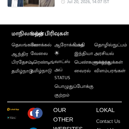
இடிப்பு.. நடிகர்
Jul 20, 2026, 14:07 IST
குட்டிப்புலி சரவணன்
வேதனை
மாநிலங்கள்
மற்ற பிரிவுகள்
தெலங்கானா
லோக்கல்
ஆரோக்கியம்
பக்தி
தொழில்நுட்பம்
வேலை
🌟
இந்தியா
அரசியல்
ஆந்திர
வாட்ஸ்
பிரதேசம்
டிரெண்டிங்
பெண்களுக்காக
வாழ்த்துக்கள்
அப்
தமிழ்நாடு
வைரல்
விளம்பரங்கள்
தமிழ்நாடு
STATUS
பொழுதுப்போக்கு
குற்றம்
OUR
LOKAL
OTHER
Contact Us