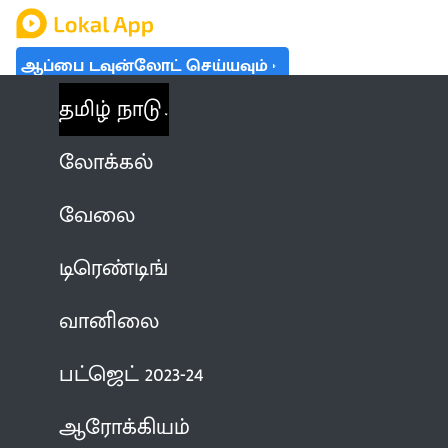
ஆப்பை டவுன்லோட் செய்யவும்
தமிழ் நாடு
லோக்கல்
வேலை
டிரெண்டிங்
வானிலை
பட்ஜெட் 2023-24
ஆரோக்கியம்