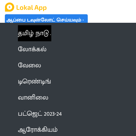
ஆப்பை டவுன்லோட் செய்யவும்
தமிழ் நாடு
லோக்கல்
வேலை
டிரெண்டிங்
வானிலை
பட்ஜெட் 2023-24
ஆரோக்கியம்