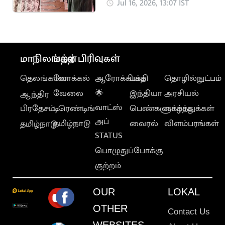
போதை மாத்திரைகள்
Jul 16, 2026, 13:07 IST
பறிமுதல்
மாநிலங்கள்
மற்ற பிரிவுகள்
தெலங்கானா
லோக்கல்
ஆரோக்கியம்
பக்தி
தொழில்நுட்பம்
வேலை
🌟
இந்தியா
அரசியல்
ஆந்திர
வாட்ஸ்
பிரதேசம்
டிரெண்டிங்
பெண்களுக்காக
வாழ்த்துக்கள்
அப்
தமிழ்நாடு
வைரல்
விளம்பரங்கள்
தமிழ்நாடு
STATUS
பொழுதுப்போக்கு
குற்றம்
OUR
LOKAL
OTHER
Contact Us