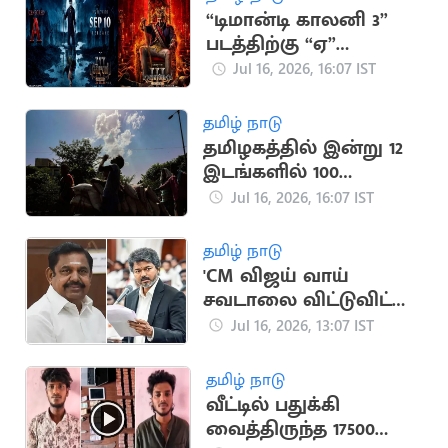
“டிமான்டி காலனி 3”
படத்திற்கு “ஏ”
சான்றிதழ் வழங்கிய
Jul 16, 2026, 16:07 IST
தணிக்கை வாரியம்
தமிழ் நாடு
தமிழகத்தில் இன்று 12
இடங்களில் 100
டிகிரியை தாண்டிய
Jul 16, 2026, 16:07 IST
வெப்பம்
தமிழ் நாடு
'CM விஜய் வாய்
சவடாலை விட்டுவிட்டு
குடிநீர் தேவையை
Jul 16, 2026, 13:07 IST
பூர்த்தி பண்ணுங்க'
தமிழ் நாடு
வீட்டில் பதுக்கி
வைத்திருந்த 17500