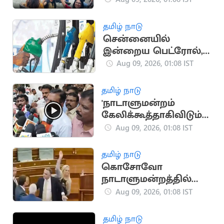
இயக்கவும் மீண்டும்
அனுமதி
தமிழ் நாடு
சென்னையில்
இன்றைய பெட்ரோல்,
டீசல் விலை நிலவரம்
Aug 09, 2026, 01:08 IST
வெளியீடு
தமிழ் நாடு
'நாடாளுமன்றம்
கேலிக்கூத்தாகிவிடும்!
- திருமாவளவன்
Aug 09, 2026, 01:08 IST
தமிழ் நாடு
கொசோவோ
நாடாளுமன்றத்தில்
இடைக்கால பிரதமர்
Aug 09, 2026, 01:08 IST
மீது முட்டை வீச்சு
தமிழ் நாடு