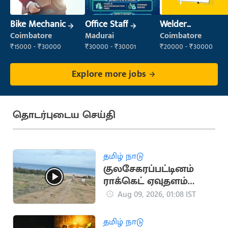
Bike Mechanic
Office Staff
Welder
(Fabrication)
Coimbatore
Madurai
Coimbatore
₹15000 - ₹30000
₹30000 - ₹30001
₹20000 - ₹30000
Explore more jobs
தொடர்புடைய செய்தி
தமிழ் நாடு
குலசேகரப்பட்டினம்
ராக்கெட் ஏவுதளம்
தனியார் மயமாகிறது:
Aug 09, 2026, 01:08 IST
மத்திய அரசு
நடவடிக்கை
தமிழ் நாடு