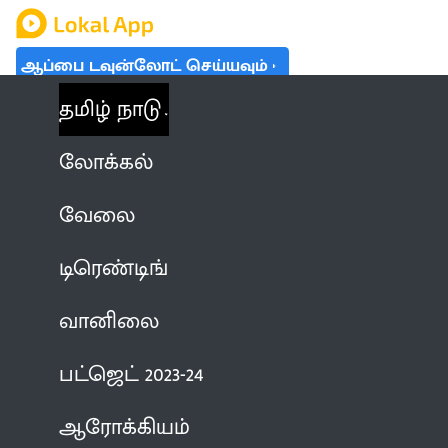
ஆப்பை டவுன்லோட் செய்யவும்
தமிழ் நாடு
லோக்கல்
வேலை
டிரெண்டிங்
வானிலை
பட்ஜெட் 2023-24
ஆரோக்கியம்