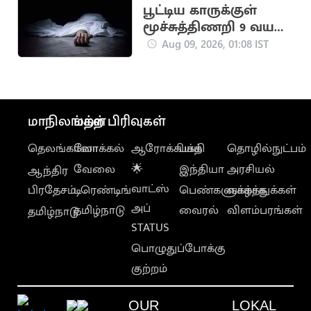
பூட்டிய காருக்குள்
மூச்சுத்திணறி 9 வயது
சிறுவன் பலி
Aug 09, 2026, 01:08 IST
மாநிலங்கள்
மற்ற பிரிவுகள்
தெலங்கானா
லோக்கல்
ஆரோக்கியம்
பக்தி
தொழில்நுட்பம்
வேலை
🌟
இந்தியா
அரசியல்
ஆந்திர
வாட்ஸ்
பிரதேசம்
டிரெண்டிங்
பெண்களுக்காக
வாழ்த்துக்கள்
அப்
தமிழ்நாடு
வைரல்
விளம்பரங்கள்
தமிழ்நாடு
STATUS
பொழுதுப்போக்கு
குற்றம்
OUR
LOKAL