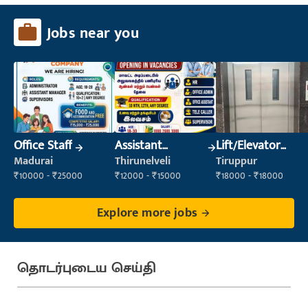
Jobs near you
Office Staff
Assistant
Lift/Elevator
Manager
Technician
Madurai
Thirunelveli
Tiruppur
₹10000 - ₹25000
₹12000 - ₹15000
₹18000 - ₹18000
Explore more jobs
தொடர்புடைய செய்தி