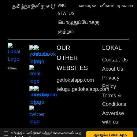
அப்
தமிழ்நாடு
வைரல்
விளம்பரங்கள்
தமிழ்நாடு
STATUS
பொழுதுப்போக்கு
குற்றம்
OUR
LOKAL
OTHER
Contact Us
WEBSITES
About Us
Privacy
getlokalapp.com
Policy
telugu.getlokalapp.com
Terms &
Conditions
Advertise
with us
Sitemap
சமீபத்திய செய்திகள் மற்றும் வேலைகளைப் பெற
பதிவிறக்க Lokal App
This material may not be published, transmitted, rewritten or redistributed. © 2020 Lokal App. All rights reserved.