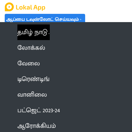
ஆப்பை டவுன்லோட் செய்யவும்
தமிழ் நாடு
லோக்கல்
வேலை
டிரெண்டிங்
வானிலை
பட்ஜெட் 2023-24
ஆரோக்கியம்