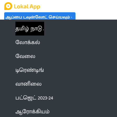
ஆப்பை டவுன்லோட் செய்யவும்
தமிழ் நாடு
லோக்கல்
வேலை
டிரெண்டிங்
வானிலை
பட்ஜெட் 2023-24
ஆரோக்கியம்