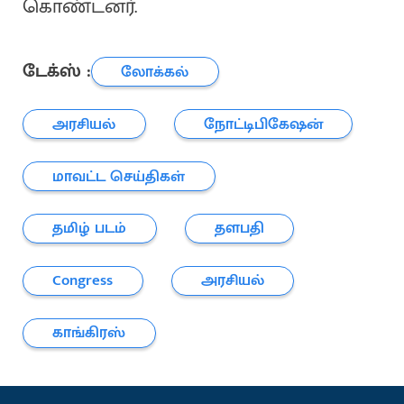
கொண்டனர்.
டேக்ஸ் :
லோக்கல்
அரசியல்
நோட்டிபிகேஷன்
மாவட்ட செய்திகள்
தமிழ் படம்
தளபதி
Congress
அரசியல்
காங்கிரஸ்