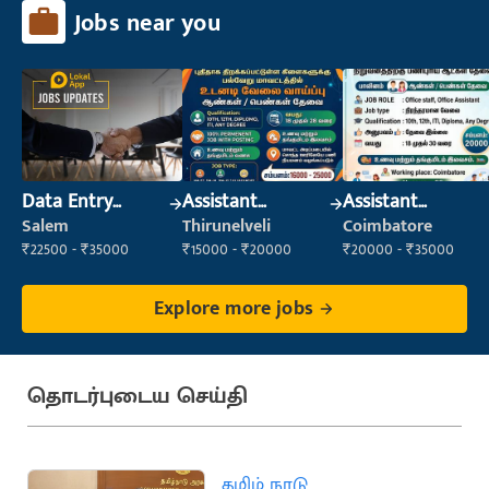
Jobs near you
Data Entry
Assistant
Assistant
Operator
Manager
Manager
Salem
Thirunelveli
Coimbatore
₹22500 - ₹35000
₹15000 - ₹20000
₹20000 - ₹35000
Explore more jobs
தொடர்புடைய செய்தி
தமிழ் நாடு