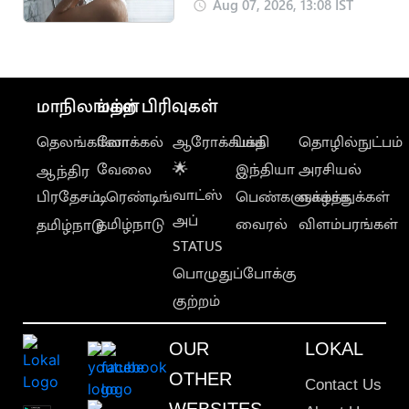
ஏற்படும் நன்மைகள்
Aug 07, 2026, 13:08 IST
மாநிலங்கள்
மற்ற பிரிவுகள்
தெலங்கானா
லோக்கல்
ஆரோக்கியம்
பக்தி
தொழில்நுட்பம்
வேலை
🌟
இந்தியா
அரசியல்
ஆந்திர
வாட்ஸ்
பிரதேசம்
டிரெண்டிங்
பெண்களுக்காக
வாழ்த்துக்கள்
அப்
தமிழ்நாடு
வைரல்
விளம்பரங்கள்
தமிழ்நாடு
STATUS
பொழுதுப்போக்கு
குற்றம்
OUR
LOKAL
OTHER
Contact Us