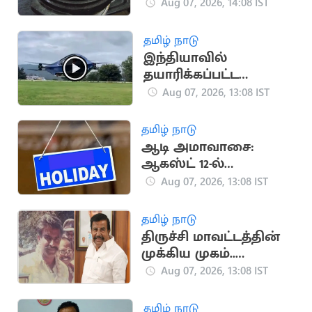
இறைச்சி சூப் குடிக்க
Aug 07, 2026, 14:08 IST
அறிவுறுத்தல்
தமிழ் நாடு
இந்தியாவில்
தயாரிக்கப்பட்ட
பறக்கும் மின்சாரக் கார்
Aug 07, 2026, 13:08 IST
தமிழ் நாடு
ஆடி அமாவாசை:
ஆகஸ்ட் 12-ல்
கன்னியாகுமரிக்கு
Aug 07, 2026, 13:08 IST
உள்ளூர் விடுமுறை!
தமிழ் நாடு
திருச்சி மாவட்டத்தின்
முக்கிய முகம்..
கே.என்.நேருவின்
Aug 07, 2026, 13:08 IST
அரசியல் பாதை
தமிழ் நாடு