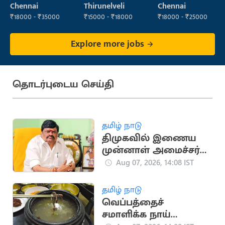
Executive
Chennai
Thirunelveli
Chennai
₹18000 - ₹35000
₹15000 - ₹18000
₹18000 - ₹25000
Explore more jobs
தொடர்புடைய செய்தி
தமிழ் நாடு
திமுகவில் இணைய
முன்னாள் அமைச்சர்
ராஜேந்திர பாலாஜிக்கு
Aug 07, 2026, 14:08 IST
நெருக்கடி?
தமிழ் நாடு
வெப்பத்தைச்
சமாளிக்க நாய்