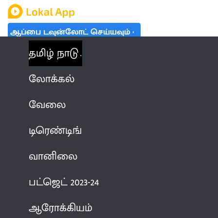
ஆப்பை டவுன்லோட் செய்யவும்
தமிழ் நாடு
லோக்கல்
வேலை
டிரெண்டிங்
வானிலை
பட்ஜெட் 2023-24
ஆரோக்கியம்