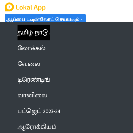
ஆப்பை டவுன்லோட் செய்யவும்
தமிழ் நாடு
லோக்கல்
வேலை
டிரெண்டிங்
வானிலை
பட்ஜெட் 2023-24
ஆரோக்கியம்