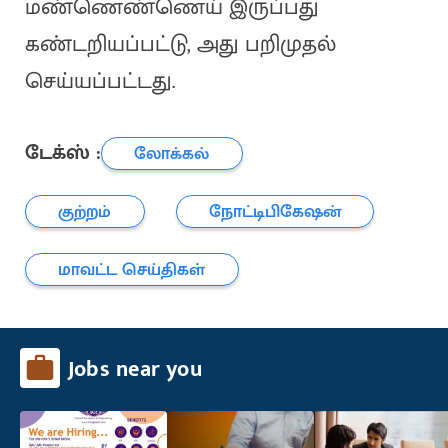
மண்ணெண்ணெய் இருப்பது
கண்டறியப்பட்டு, அது பறிமுதல்
செய்யப்பட்டது.
டேக்ஸ் :
லோக்கல்
குற்றம்
நோட்டிபிகேஷன்
மாவட்ட செய்திகள்
Jobs near you