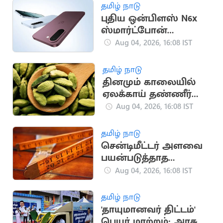
தமிழ் நாடு
புதிய ஒன்பிளஸ் N6x
ஸ்மார்ட்போன்
இந்தியாவில்
Aug 04, 2026, 16:08 IST
அறிமுகம்!
தமிழ் நாடு
தினமும் காலையில்
ஏலக்காய் தண்ணீர்
குடிச்சிப்பாருங்க
Aug 04, 2026, 16:08 IST
தமிழ் நாடு
சென்டிமீட்டர் அளவை
பயன்படுத்தாத
நாடுகள் தெரியுமா?
Aug 04, 2026, 16:08 IST
தமிழ் நாடு
'தாயுமானவர் திட்டம்'
பெயர் மாற்றம்: அரசுக்