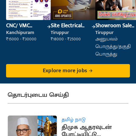
CNC/ VMC
Site Electrical
Showroom Sales
Operator
Engineer
Executive (Retail
Kanchipuram
Tiruppur
Tiruppur
Sales)
₹15000 - ₹30000
₹18000 - ₹25000
அனுபவம்
பொருத்து/தகுதி
பொருத்து
Explore more jobs
தொடர்புடைய செய்தி
தமிழ் நாடு
திமுக ஆதரவுடன்
போட்டியிட்டு