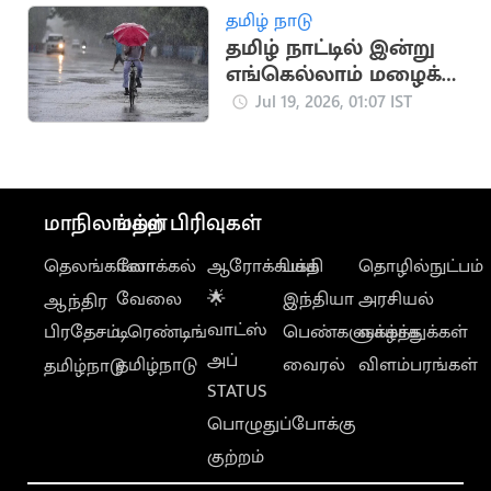
தமிழ் நாடு
தமிழ் நாட்டில் இன்று
எங்கெல்லாம் மழைக்கு
வாய்ப்பு?
Jul 19, 2026, 01:07 IST
மாநிலங்கள்
மற்ற பிரிவுகள்
தெலங்கானா
லோக்கல்
ஆரோக்கியம்
பக்தி
தொழில்நுட்பம்
வேலை
🌟
இந்தியா
அரசியல்
ஆந்திர
வாட்ஸ்
பிரதேசம்
டிரெண்டிங்
பெண்களுக்காக
வாழ்த்துக்கள்
அப்
தமிழ்நாடு
வைரல்
விளம்பரங்கள்
தமிழ்நாடு
STATUS
பொழுதுப்போக்கு
குற்றம்