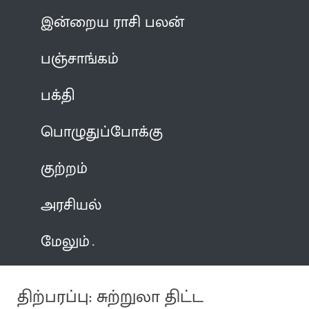
இன்றைய ராசி பலன்
பஞ்சாங்கம்
பக்தி
பொழுதுப்போக்கு
குற்றம்
அரசியல்
மேலும்
திற்பரப்பு: சுற்றுலா திட்ட