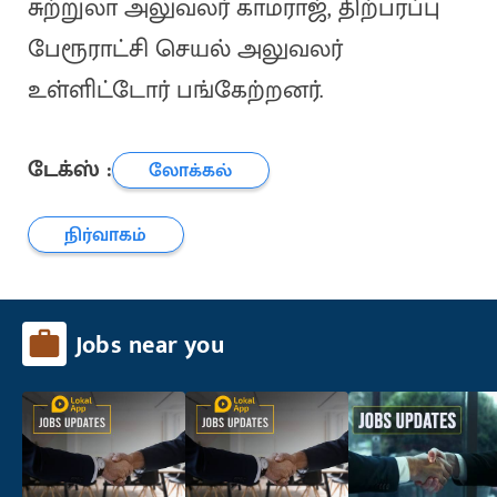
சுற்றுலா அலுவலர் காமராஜ், திற்பரப்பு
பேரூராட்சி செயல் அலுவலர்
உள்ளிட்டோர் பங்கேற்றனர்.
டேக்ஸ் :
லோக்கல்
நிர்வாகம்
Jobs near you