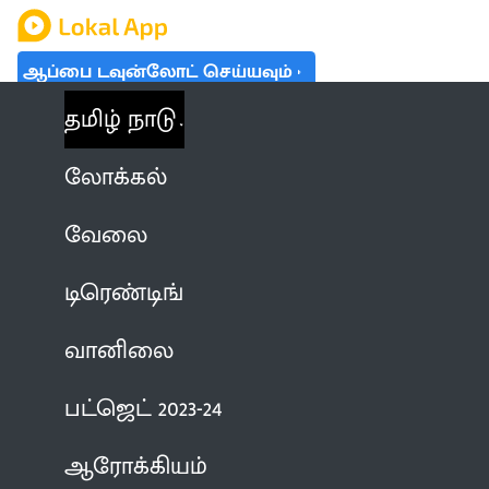
ஆப்பை டவுன்லோட் செய்யவும்
தமிழ் நாடு
லோக்கல்
வேலை
டிரெண்டிங்
வானிலை
பட்ஜெட் 2023-24
ஆரோக்கியம்