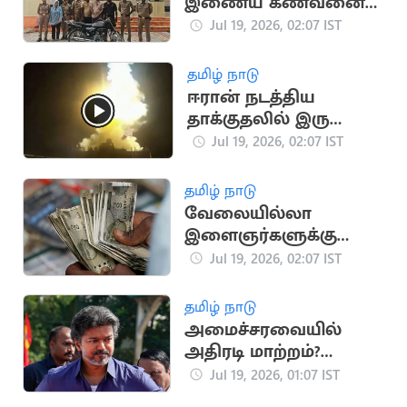
இணைய கணவனை
பாம்பை வைத்து
Jul 19, 2026, 02:07 IST
கொன்ற மனைவி
தமிழ் நாடு
ஈரான் நடத்திய
தாக்குதலில் இரு
அமெரிக்க வீரர்கள்
Jul 19, 2026, 02:07 IST
உயிரிழப்பு
தமிழ் நாடு
வேலையில்லா
இளைஞர்களுக்கு
ஜாக்பாட்!
Jul 19, 2026, 02:07 IST
உதவித்தொகை
ரூ.4,000 ஆக
தமிழ் நாடு
உயர்கிறது
அமைச்சரவையில்
அதிரடி மாற்றம்?
கலக்கத்தில் தவெக
Jul 19, 2026, 01:07 IST
அமைச்சர்கள்