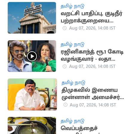
தமிழ் நாடு
வறட்சி பாதிப்பு, குடிநீர்
பற்றாக்குறையை
சமாளிக்க ரூ.288.97
Aug 07, 2026, 14:08 IST
கோடி நிதி ஒதுக்கீடு
தமிழ் நாடு
ரஜினிகாந்த் ரூ.1 கோடி
வழங்குவார் - லதா
ரஜினிகாந்த்
Aug 07, 2026, 14:08 IST
தமிழ் நாடு
திமுகவில் இணைய
முன்னாள் அமைச்சர்
ராஜேந்திர பாலாஜிக்கு
Aug 07, 2026, 14:08 IST
நெருக்கடி?
தமிழ் நாடு
வெப்பத்தைச்