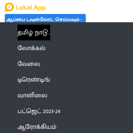
ஆப்பை டவுன்லோட் செய்யவும்
தமிழ் நாடு
லோக்கல்
வேலை
டிரெண்டிங்
வானிலை
பட்ஜெட் 2023-24
ஆரோக்கியம்