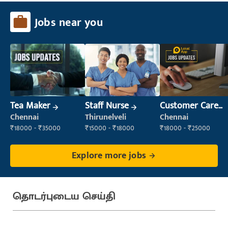
Jobs near you
Tea Maker
Staff Nurse
Customer Care
Executive
Chennai
Thirunelveli
Chennai
₹18000 - ₹35000
₹15000 - ₹18000
₹18000 - ₹25000
Explore more jobs
தொடர்புடைய செய்தி