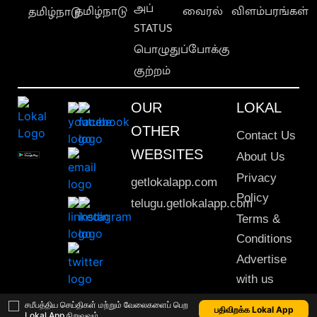
அப்
தமிழ்நாடு
வைரல்
விளம்பரங்கள்
தமிழ்நாடு
STATUS
பொழுதுப்போக்கு
குற்றம்
OUR
LOKAL
OTHER
Contact Us
WEBSITES
About Us
Privacy
getlokalapp.com
Policy
telugu.getlokalapp.com
Terms &
Conditions
Advertise
with us
Sitemap
சமீபத்திய செய்திகள் மற்றும் வேலைகளைப் பெற
பதிவிறக்க Lokal App
Lokal App நிறுவவும்
This material may not be published, transmitted, rewritten or redistributed. © 2020 Lokal App. All rights reserved.