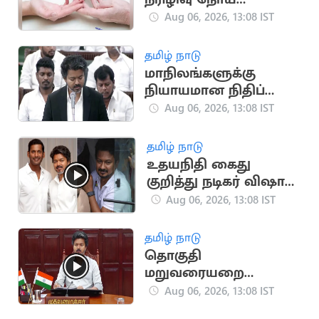
அறிகுறி அதிகரிப்பு:
Aug 06, 2026, 13:08 IST
அதிர்ச்சி தகவல்
தமிழ் நாடு
மாநிலங்களுக்கு
நியாயமான நிதிப்
பகிர்வு.. நாளை
Aug 06, 2026, 13:08 IST
சட்டப்பேரவையில்
தனித் தீர்மானம்
தமிழ் நாடு
உதயநிதி கைது
குறித்து நடிகர் விஷால்
கருத்து
Aug 06, 2026, 13:08 IST
தமிழ் நாடு
தொகுதி
மறுவரையறை
விவகாரம்.. அனைத்து
Aug 06, 2026, 13:08 IST
MP-க்களுக்கும் CM