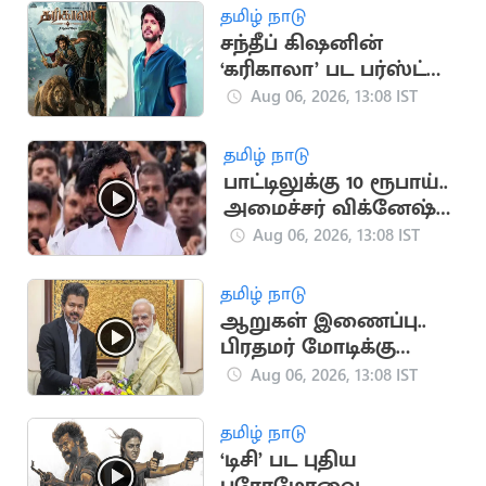
விஜய் அழைப்பு
தமிழ் நாடு
சந்தீப் கிஷனின்
‘கரிகாலா’ பட பர்ஸ்ட்
லுக் வெளியீடு
Aug 06, 2026, 13:08 IST
தமிழ் நாடு
பாட்டிலுக்கு 10 ரூபாய்..
அமைச்சர் விக்னேஷ்
விளக்கம்
Aug 06, 2026, 13:08 IST
தமிழ் நாடு
ஆறுகள் இணைப்பு..
பிரதமர் மோடிக்கு
முதலமைச்சர் விஜய்
Aug 06, 2026, 13:08 IST
கடிதம்
தமிழ் நாடு
‘டிசி’ பட புதிய