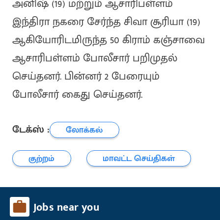
அனிஷ் (19) மற்றும் ஆசாரிபள்ளம்
இந்திரா நகரை சேர்ந்த சிவா சூரியா (19)
ஆகியோரிடமிருந்த 50 கிராம் கஞ்சாவை
ஆசாரிபள்ளம் போலீசார் பறிமுதல்
செய்தனர். பின்னர் 2 பேரையும்
போலீசார் கைது செய்தனர்.
டேக்ஸ் :
லோக்கல்
குற்றம்
மாவட்ட செய்திகள்
Jobs near you