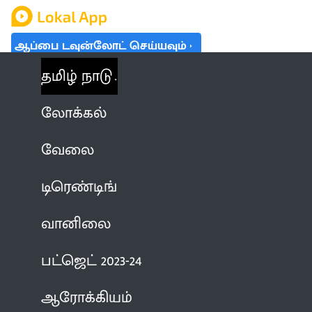
ஆப்பை டவுன்லோட் செய்யவும்
தமிழ் நாடு
லோக்கல்
வேலை
டிரெண்டிங்
வானிலை
பட்ஜெட் 2023-24
ஆரோக்கியம்