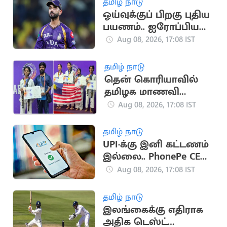
தமிழ் நாடு
ஓய்வுக்குப் பிறகு புதிய
பயணம்.. ஐரோப்பிய
டி20 லீக்கில்
Aug 08, 2026, 17:08 IST
இணைந்தார் ரகானே
தமிழ் நாடு
தென் கொரியாவில்
தமிழக மாணவி
அசத்தல்.. உலக
Aug 08, 2026, 17:08 IST
டேக்வாண்டோ
போட்டியில்
தமிழ் நாடு
வெண்கலம்
UPI-க்கு இனி கட்டணம்
இல்லை.. PhonePe CEO
சமீர் நிகாம் உறுதி
Aug 08, 2026, 17:08 IST
தமிழ் நாடு
இலங்கைக்கு எதிராக
அதிக டெஸ்ட்