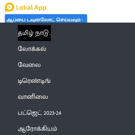
ஆப்பை டவுன்லோட் செய்யவும்
தமிழ் நாடு
லோக்கல்
வேலை
டிரெண்டிங்
வானிலை
பட்ஜெட் 2023-24
ஆரோக்கியம்