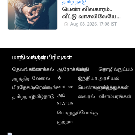
தமிழ் நாடு
பெண் விவகாரம்..
வீட்டு வாசலிலேயே
ஒருவருக்கு அரிவாள்
Aug 08, 2026, 17:08 IST
வெட்டு
மாநிலங்கள்
மற்ற பிரிவுகள்
தெலங்கானா
லோக்கல்
ஆரோக்கியம்
பக்தி
தொழில்நுட்பம்
வேலை
🌟
இந்தியா
அரசியல்
ஆந்திர
வாட்ஸ்
பிரதேசம்
டிரெண்டிங்
பெண்களுக்காக
வாழ்த்துக்கள்
அப்
தமிழ்நாடு
வைரல்
விளம்பரங்கள்
தமிழ்நாடு
STATUS
பொழுதுப்போக்கு
குற்றம்