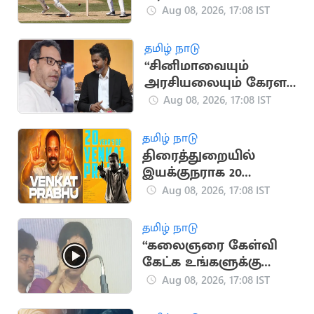
விக்கெட்டுகள்
Aug 08, 2026, 17:08 IST
வீழ்த்திய டாப் 5 இந்திய
வீரர்கள்
தமிழ் நாடு
“சினிமாவையும்
அரசியலையும் கேரள
மக்கள் பிரித்துப் பார்க்க
Aug 08, 2026, 17:08 IST
தெரிந்தவர்கள்” - SDPI
தமிழ் நாடு
திரைத்துறையில்
இயக்குநராக 20
ஆண்டுகள் நிறைவு..
Aug 08, 2026, 17:08 IST
வெங்கட் பிரபு
நெகிழ்ச்சி பதிவு
தமிழ் நாடு
“கலைஞரை கேள்வி
கேட்க உங்களுக்கு
தகுதியில்லை” -
Aug 08, 2026, 17:08 IST
கனிமொழி