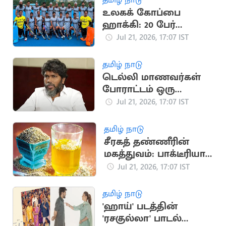
உலகக் கோப்பை
ஹாக்கி: 20 பேர்
கொண்ட இந்திய
Jul 21, 2026, 17:07 IST
அணி அறிவிப்பு
தமிழ் நாடு
டெல்லி மாணவர்கள்
போராட்டம் ஒரு
தலைமுறையின்
Jul 21, 2026, 17:07 IST
ஒட்டுமொத்த கோபம்:
பா.ரஞ்சித்
தமிழ் நாடு
சீரகத் தண்ணீரின்
மகத்துவம்: பாக்டீரியா
தொற்று முதல் இதய
Jul 21, 2026, 17:07 IST
பாதுகாப்பு வரை
தமிழ் நாடு
'ஹாய்' படத்தின்
'ரசகுல்லா' பாடல்