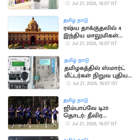
நாளை வெளியீடு
Jul 21, 2026, 16:07 IST
தமிழ் நாடு
ரஷ்ய தாக்குதலில் 4
இந்திய மாலுமிகள்
பலி: இந்தியா
Jul 21, 2026, 16:07 IST
கண்டனம்
தமிழ் நாடு
தமிழகத்தில் ஸ்மார்ட்
மீட்டர்கள் நிறுவ புதிய
டெண்டர் பணிகள்
Jul 21, 2026, 16:07 IST
தொடக்கம்
தமிழ் நாடு
ஜிம்பாப்வே டி20
தொடர்: தீவிர
பயிற்சியில் இந்திய
Jul 21, 2026, 16:07 IST
கிரிக்கெட் அணி