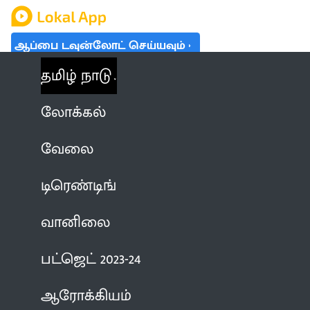
ஆப்பை டவுன்லோட் செய்யவும்
தமிழ் நாடு
லோக்கல்
வேலை
டிரெண்டிங்
வானிலை
பட்ஜெட் 2023-24
ஆரோக்கியம்