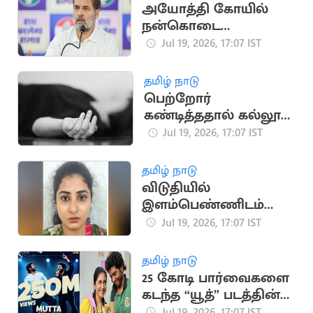
அயோத்தி கோயில்
நன்கொடை
விவகாரம்: பிரதமருக்கு
Jul 19, 2026, 17:07 IST
ராகுல் காந்தி கடிதம்
தமிழ் நாடு
பெற்றோர்
கண்டித்ததால் கல்லூரி
மாணவி தற்கொலை
Jul 19, 2026, 17:07 IST
தமிழ் நாடு
விடுதியில்
இளம்பெண்ணிடம்
நகை திருடிய
Jul 19, 2026, 17:07 IST
வழக்கில் பெண் கைது
தமிழ் நாடு
25 கோடி பார்வைகளை
கடந்த “யூத்” படத்தின்
“முட்ட கலக்கி” பாடல்
Jul 19, 2026, 17:07 IST