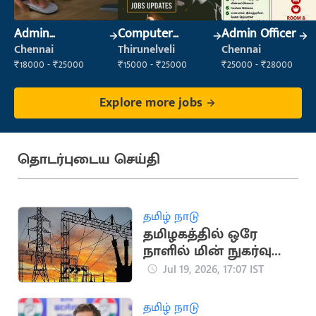
Admin
Computer
Admin Officer
Supervisor
Operator
Chennai
Thirunelveli
Chennai
₹18000 - ₹25000
₹15000 - ₹25000
₹25000 - ₹28000
Explore more jobs
தொடர்புடைய செய்தி
தமிழ் நாடு
தமிழகத்தில் ஒரே
நாளில் மின் நுகர்வு
475.45 மில்லியன்
Jul 19, 2026, 17:07 IST
யூனிட்டாகப் பதிவு
தமிழ் நாடு