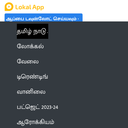
ஆப்பை டவுன்லோட் செய்யவும்
தமிழ் நாடு
லோக்கல்
வேலை
டிரெண்டிங்
வானிலை
பட்ஜெட் 2023-24
ஆரோக்கியம்