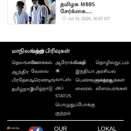
தமிழக MBBS
சேர்க்கை..
எதிர்பார்க்கப்படும் கட்-
Jul 19, 2026, 16:07 IST
ஆஃப் வெளியீடு
மாநிலங்கள்
மற்ற பிரிவுகள்
தெலங்கானா
லோக்கல்
ஆரோக்கியம்
பக்தி
தொழில்நுட்பம்
வேலை
🌟
இந்தியா
அரசியல்
ஆந்திர
வாட்ஸ்
பிரதேசம்
டிரெண்டிங்
பெண்களுக்காக
வாழ்த்துக்கள்
அப்
தமிழ்நாடு
வைரல்
விளம்பரங்கள்
தமிழ்நாடு
STATUS
பொழுதுப்போக்கு
குற்றம்
OUR
LOKAL