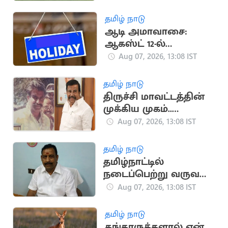
தமிழ் நாடு
ஆடி அமாவாசை:
ஆகஸ்ட் 12-ல்
கன்னியாகுமரிக்கு
Aug 07, 2026, 13:08 IST
உள்ளூர் விடுமுறை!
தமிழ் நாடு
திருச்சி மாவட்டத்தின்
முக்கிய முகம்..
கே.என்.நேருவின்
Aug 07, 2026, 13:08 IST
அரசியல் பாதை
தமிழ் நாடு
தமிழ்நாட்டில்
நடைப்பெற்று வருவது
அம்மா ஆட்சி அல்ல..
Aug 07, 2026, 13:08 IST
சும்மா ஆட்சி
தமிழ் நாடு
கங்காருக்களால் ஏன்