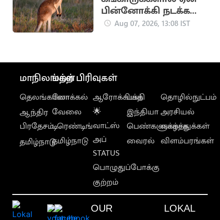
பின்னோக்கி நடக்க
முடியாது?.. சுவாரசிய
Aug 07, 2026, 13:08 IST
தகவல்
மாநிலங்கள்
மற்ற பிரிவுகள்
தெலங்கானா
லோக்கல்
ஆரோக்கியம்
பக்தி
தொழில்நுட்பம்
வேலை
🌟
இந்தியா
அரசியல்
ஆந்திர
வாட்ஸ்
பிரதேசம்
டிரெண்டிங்
பெண்களுக்காக
வாழ்த்துக்கள்
அப்
தமிழ்நாடு
வைரல்
விளம்பரங்கள்
தமிழ்நாடு
STATUS
பொழுதுப்போக்கு
குற்றம்
OUR
LOKAL