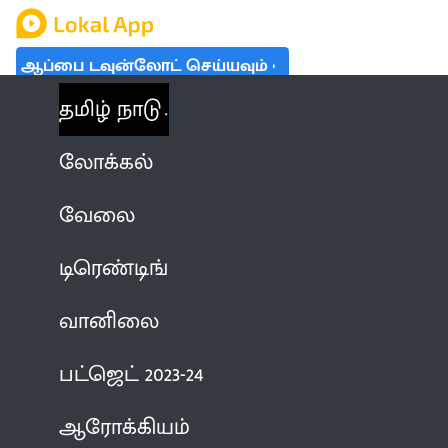
ஆப்பை டவுன்லோட் செய்யவும்
தமிழ் நாடு
லோக்கல்
வேலை
டிரெண்டிங்
வானிலை
பட்ஜெட் 2023-24
ஆரோக்கியம்