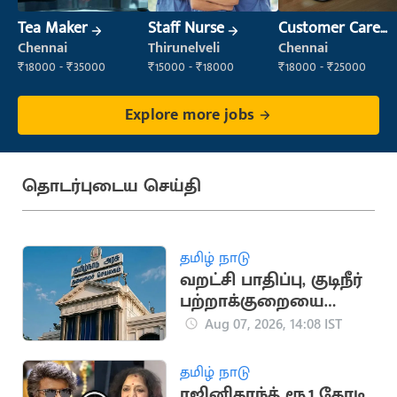
Tea Maker
Staff Nurse
Customer Care
Executive
Chennai
Thirunelveli
Chennai
₹18000 - ₹35000
₹15000 - ₹18000
₹18000 - ₹25000
Explore more jobs
தொடர்புடைய செய்தி
தமிழ் நாடு
வறட்சி பாதிப்பு, குடிநீர்
பற்றாக்குறையை
சமாளிக்க ரூ.288.97
Aug 07, 2026, 14:08 IST
கோடி நிதி ஒதுக்கீடு
தமிழ் நாடு
ரஜினிகாந்த் ரூ.1 கோடி