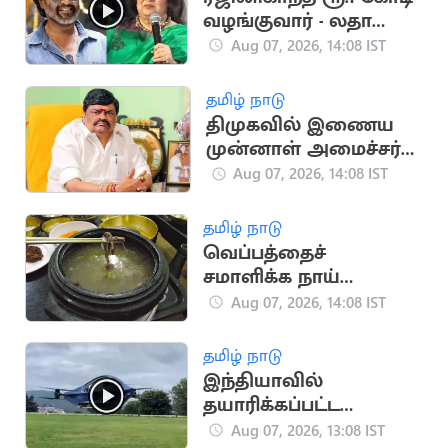
வழங்குவார் - லதா
ரஜினிகாந்த்
Aug 07, 2026, 14:08 IST
தமிழ் நாடு
திமுகவில் இணைய
முன்னாள் அமைச்சர்
ராஜேந்திர பாலாஜிக்கு
Aug 07, 2026, 14:08 IST
நெருக்கடி?
தமிழ் நாடு
வெப்பத்தைச்
சமாளிக்க நாய்
இறைச்சி சூப் குடிக்க
Aug 07, 2026, 14:08 IST
அறிவுறுத்தல்
தமிழ் நாடு
இந்தியாவில்
தயாரிக்கப்பட்ட
பறக்கும் மின்சாரக் கார்
Aug 07, 2026, 13:08 IST