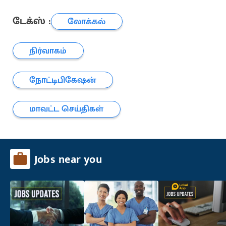
டேக்ஸ் :
லோக்கல்
நிர்வாகம்
நோட்டிபிகேஷன்
மாவட்ட செய்திகள்
Jobs near you