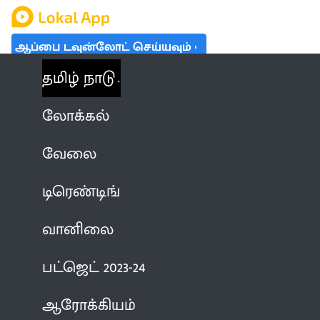
ஆப்பை டவுன்லோட் செய்யவும்
தமிழ் நாடு
லோக்கல்
வேலை
டிரெண்டிங்
வானிலை
பட்ஜெட் 2023-24
ஆரோக்கியம்