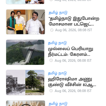
தமிழ் நாடு
"தமிழ்நாடு இதுபோன்ற
மோசமான பட்ஜெட்டை
பார்த்ததில்லை"..
Aug 06, 2026, 08:08 IST
நயினார் காட்டம்
தமிழ் நாடு
முல்லைப் பெரியாறு
நீர்மட்டம்: கேரளம்
அமைச்சர் எச்சரிக்கை
Aug 06, 2026, 08:08 IST
தமிழ் நாடு
ஹிரோஷிமா அணு
குண்டு வீச்சின் 82ஆம்
ஆண்டு நினைவு
Aug 06, 2026, 08:08 IST
தினம் இன்று!
தமிழ் நாடு