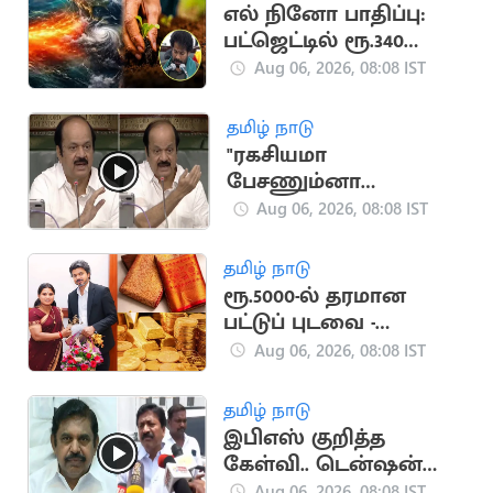
எல் நினோ பாதிப்பு:
பட்ஜெட்டில் ரூ.340
கோடி ஒதுக்கீடு
Aug 06, 2026, 08:08 IST
தமிழ் நாடு
"ரகசியமா
பேசணும்னா
அமைதியா பேசுங்க"..
Aug 06, 2026, 08:08 IST
எதிர்க்கட்சியினருக்கு
சபாநாயகர் அறிவுரை
தமிழ் நாடு
ரூ.5000-ல் தரமான
பட்டுப் புடவை -
அமைச்சர் அறிவிப்பு
Aug 06, 2026, 08:08 IST
தமிழ் நாடு
இபிஎஸ் குறித்த
கேள்வி.. டென்ஷன்
ஆன சி.வி.சண்முகம்
Aug 06, 2026, 08:08 IST