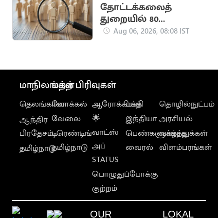
தோட்டக்கலைத்
துறையில் 80
காலிப்பணியிடங்கள்
Aug 06, 2026, 08:08 IST
அறிவிப்பு
மாநிலங்கள்
மற்ற பிரிவுகள்
தெலங்கானா
லோக்கல்
ஆரோக்கியம்
பக்தி
தொழில்நுட்பம்
வேலை
🌟
இந்தியா
அரசியல்
ஆந்திர
வாட்ஸ்
பிரதேசம்
டிரெண்டிங்
பெண்களுக்காக
வாழ்த்துக்கள்
அப்
தமிழ்நாடு
வைரல்
விளம்பரங்கள்
தமிழ்நாடு
STATUS
பொழுதுப்போக்கு
குற்றம்
OUR
LOKAL