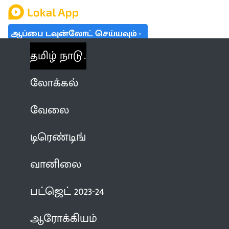
ஆப்பை டவுன்லோட் செய்யவும்
தமிழ் நாடு
லோக்கல்
வேலை
டிரெண்டிங்
வானிலை
பட்ஜெட் 2023-24
ஆரோக்கியம்