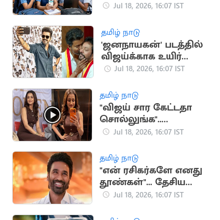
முடிவுகள்
Jul 18, 2026, 16:07 IST
வெளியானது
தமிழ் நாடு
'ஜனநாயகன்' படத்தில்
விஜய்க்காக உயிர்
கொடுக்கும் நண்பன்
Jul 18, 2026, 16:07 IST
நான்”.. அமைச்சர்
ஸ்ரீநாத்
தமிழ் நாடு
"விஜய் சார கேட்டதா
சொல்லுங்க"..
திரிஷாவை நோக்கி
Jul 18, 2026, 16:07 IST
குரல் எழுப்பிய
ரசிகர்கள்
தமிழ் நாடு
"என் ரசிகர்களே எனது
தூண்கள்"... தேசிய
விருதுக்கு தனுஷ்
Jul 18, 2026, 16:07 IST
நெகிழ்ச்சி பதிவு