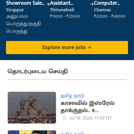
Showroom Sales
Assistant
Computer
Executive (Retail
Manager
Operator
Tiruppur
Thirunelveli
Chennai
Sales)
அனுபவம்
₹15000 - ₹20000
₹20000 - ₹40000
பொருத்து/தகுதி
பொருத்து
Explore more jobs
தொடர்புடைய செய்தி
தமிழ் நாடு
காசாவில் இஸ்ரேல்
தாக்குதல்.. 9
பாலஸ்தீனர்கள்
Jul 18, 2026, 17:07 IST
உயிரிழப்பு