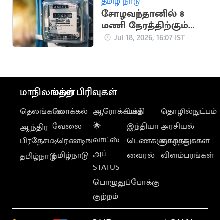
தமிழ் நாடு
சோழவந்தானில் 8
மணி நேரத்திற்கும்
மேலாக மின்தடை..
Jul 18, 2026, 16:07 IST
மக்கள் அவதி
மாநிலங்கள்
மற்ற பிரிவுகள்
தெலங்கானா
லோக்கல்
ஆரோக்கியம்
பக்தி
தொழில்நுட்பம்
வேலை
🌟
இந்தியா
அரசியல்
ஆந்திர
வாட்ஸ்
பிரதேசம்
டிரெண்டிங்
பெண்களுக்காக
வாழ்த்துக்கள்
அப்
தமிழ்நாடு
வைரல்
விளம்பரங்கள்
தமிழ்நாடு
STATUS
பொழுதுப்போக்கு
குற்றம்