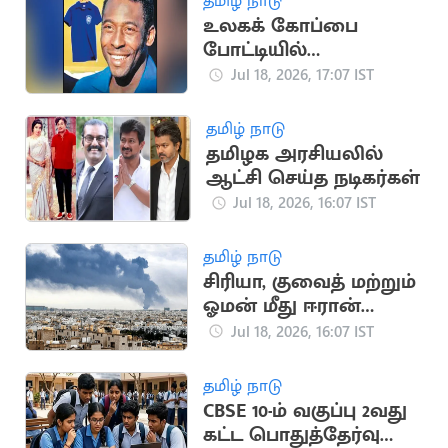
தமிழ் நாடு
உலகக் கோப்பை
போட்டியில்
பயன்படுத்திய பீலே
Jul 18, 2026, 17:07 IST
சீருடை ரூ.47 கோடிக்கு
ஏலம்
தமிழ் நாடு
தமிழக அரசியலில்
ஆட்சி செய்த நடிகர்கள்
Jul 18, 2026, 16:07 IST
தமிழ் நாடு
சிரியா, குவைத் மற்றும்
ஓமன் மீது ஈரான்
பதிலடி தாக்குதல்
Jul 18, 2026, 16:07 IST
தமிழ் நாடு
CBSE 10-ம் வகுப்பு 2வது
கட்ட பொதுத்தேர்வு