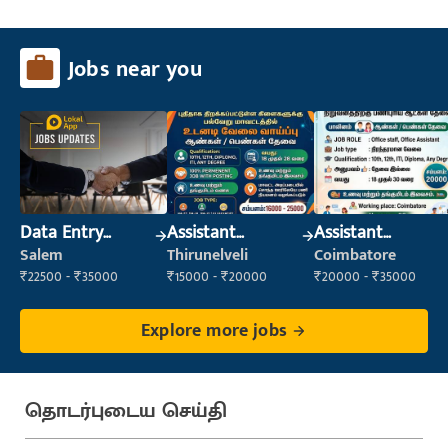
Jobs near you
Data Entry
Assistant
Assistant
Operator
Manager
Manager
Salem
Thirunelveli
Coimbatore
₹22500 - ₹35000
₹15000 - ₹20000
₹20000 - ₹35000
Explore more jobs
தொடர்புடைய செய்தி