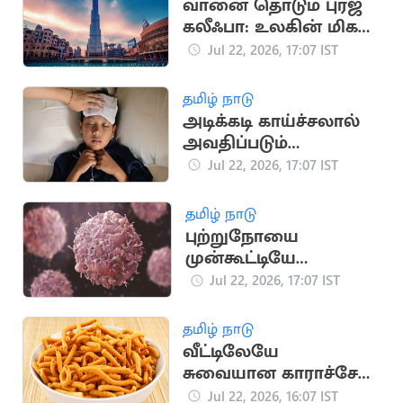
வானை தொடும் புர்ஜ்
கலீஃபா: உலகின் மிக
உயரமான கட்டிடம்
Jul 22, 2026, 17:07 IST
தமிழ் நாடு
அடிக்கடி காய்ச்சலால்
அவதிப்படும்
குழந்தைகள்: முக்கிய
Jul 22, 2026, 17:07 IST
காரணங்கள் இதோ
தமிழ் நாடு
புற்றுநோயை
முன்கூட்டியே
கண்டறிய உதவும்
Jul 22, 2026, 17:07 IST
அறிகுறிகள்
தமிழ் நாடு
வீட்டிலேயே
சுவையான காராச்சேவு
தயாரிப்பது எப்படி?
Jul 22, 2026, 16:07 IST