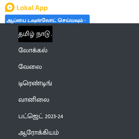
ஆப்பை டவுன்லோட் செய்யவும்
தமிழ் நாடு
லோக்கல்
வேலை
டிரெண்டிங்
வானிலை
பட்ஜெட் 2023-24
ஆரோக்கியம்