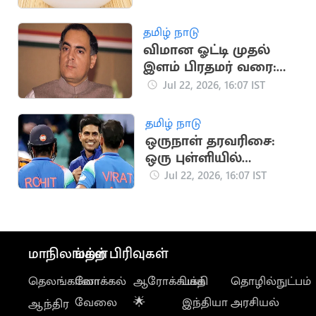
தமிழ் நாடு
விமான ஓட்டி முதல்
இளம் பிரதமர் வரை:
ராஜீவ் காந்தி வரலாறு
Jul 22, 2026, 16:07 IST
தமிழ் நாடு
ஒருநாள் தரவரிசை:
ஒரு புள்ளியில்
முதலிடத்தை இழந்த
Jul 22, 2026, 16:07 IST
கில்
மாநிலங்கள்
மற்ற பிரிவுகள்
தெலங்கானா
லோக்கல்
ஆரோக்கியம்
பக்தி
தொழில்நுட்பம்
வேலை
🌟
இந்தியா
அரசியல்
ஆந்திர