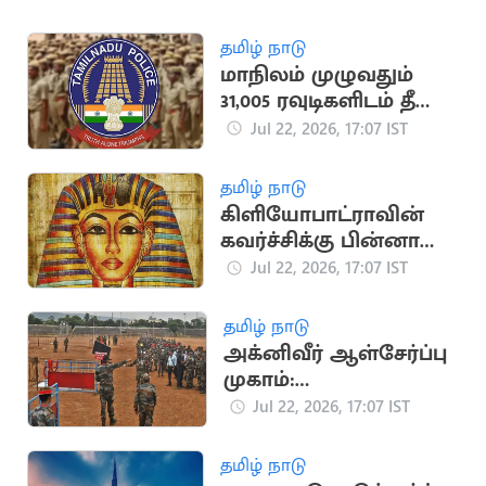
தமிழ் நாடு
மாநிலம் முழுவதும்
31,005 ரவுடிகளிடம் தீவிர
சோதனை:
Jul 22, 2026, 17:07 IST
காவல்துறை
அறிக்கை
தமிழ் நாடு
கிளியோபாட்ராவின்
கவர்ச்சிக்கு பின்னால்
உள்ள சுவாரசியமான
Jul 22, 2026, 17:07 IST
வரலாற்று தகவல்கள்
தமிழ் நாடு
அக்னிவீர் ஆள்சேர்ப்பு
முகாம்:
விண்ணப்பதாரர்களுக்
Jul 22, 2026, 17:07 IST
கு இந்திய ராணுவம்
முக்கிய அறிவுறுத்தல்
தமிழ் நாடு