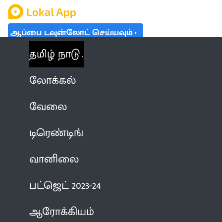
ஆப்பை டவுன்லோட் செய்யவும்
தமிழ் நாடு
லோக்கல்
வேலை
டிரெண்டிங்
வானிலை
பட்ஜெட் 2023-24
ஆரோக்கியம்