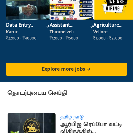
Data Entry
Assistant
Agriculture
Operator
Manager
Labour
Karur
Thirunelveli
Vellore
₹22000 - ₹40000
₹12000 - ₹15000
₹15000 - ₹25000
Explore more jobs
தொடர்புடைய செய்தி
தமிழ் நாடு
ஆர்பிஐ ரெப்போ வட்டி
விகிதத்தில்