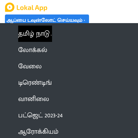
ஆப்பை டவுன்லோட் செய்யவும்
தமிழ் நாடு
லோக்கல்
வேலை
டிரெண்டிங்
வானிலை
பட்ஜெட் 2023-24
ஆரோக்கியம்