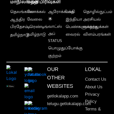
மாநிலங்கள்
மற்ற பிரிவுகள்
தெலங்கானா
லோக்கல்
ஆரோக்கியம்
பக்தி
தொழில்நுட்பம்
வேலை
🌟
இந்தியா
அரசியல்
ஆந்திர
வாட்ஸ்
பிரதேசம்
டிரெண்டிங்
பெண்களுக்காக
வாழ்த்துக்கள்
அப்
தமிழ்நாடு
வைரல்
விளம்பரங்கள்
தமிழ்நாடு
STATUS
பொழுதுப்போக்கு
குற்றம்
OUR
LOKAL
OTHER
Contact Us
WEBSITES
About Us
Privacy
getlokalapp.com
Policy
telugu.getlokalapp.com
Terms &