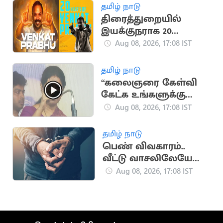
தமிழ் நாடு
திரைத்துறையில்
இயக்குநராக 20
ஆண்டுகள் நிறைவு..
Aug 08, 2026, 17:08 IST
வெங்கட் பிரபு
நெகிழ்ச்சி பதிவு
தமிழ் நாடு
“கலைஞரை கேள்வி
கேட்க உங்களுக்கு
தகுதியில்லை” -
Aug 08, 2026, 17:08 IST
கனிமொழி
தமிழ் நாடு
பெண் விவகாரம்..
வீட்டு வாசலிலேயே
ஒருவருக்கு அரிவாள்
Aug 08, 2026, 17:08 IST
வெட்டு