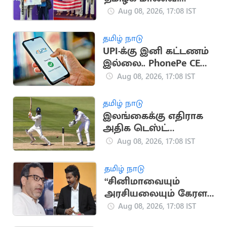
அசத்தல்.. உலக
Aug 08, 2026, 17:08 IST
டேக்வாண்டோ
போட்டியில்
தமிழ் நாடு
வெண்கலம்
UPI-க்கு இனி கட்டணம்
இல்லை.. PhonePe CEO
சமீர் நிகாம் உறுதி
Aug 08, 2026, 17:08 IST
தமிழ் நாடு
இலங்கைக்கு எதிராக
அதிக டெஸ்ட்
விக்கெட்டுகள்
Aug 08, 2026, 17:08 IST
வீழ்த்திய டாப் 5 இந்திய
வீரர்கள்
தமிழ் நாடு
“சினிமாவையும்
அரசியலையும் கேரள
மக்கள் பிரித்துப் பார்க்க
Aug 08, 2026, 17:08 IST
தெரிந்தவர்கள்” - SDPI