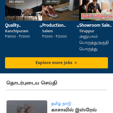
Quality
Production
Showroom Sales
Inspector
Supervisor
Executive (Retail
Kanchipuram
Salem
Tiruppur
Sales)
₹18000 - ₹25000
₹15000 - ₹25000
அனுபவம்
பொருத்து/தகுதி
பொருத்து
Explore more jobs
தொடர்புடைய செய்தி
தமிழ் நாடு
காசாவில் இஸ்ரேல்