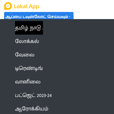
ஆப்பை டவுன்லோட் செய்யவும்
தமிழ் நாடு
லோக்கல்
வேலை
டிரெண்டிங்
வானிலை
பட்ஜெட் 2023-24
ஆரோக்கியம்