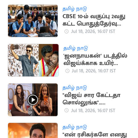
தமிழ் நாடு
CBSE 10-ம் வகுப்பு 2வது
கட்ட பொதுத்தேர்வு
முடிவுகள்
Jul 18, 2026, 16:07 IST
வெளியானது
தமிழ் நாடு
'ஜனநாயகன்' படத்தில்
விஜய்க்காக உயிர்
கொடுக்கும் நண்பன்
Jul 18, 2026, 16:07 IST
நான்”.. அமைச்சர்
ஸ்ரீநாத்
தமிழ் நாடு
"விஜய் சார கேட்டதா
சொல்லுங்க"..
திரிஷாவை நோக்கி
Jul 18, 2026, 16:07 IST
குரல் எழுப்பிய
ரசிகர்கள்
தமிழ் நாடு
"என் ரசிகர்களே எனது