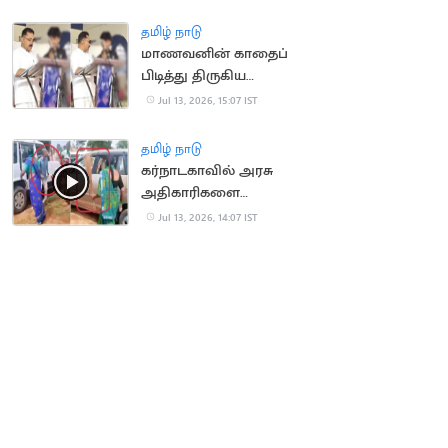
காலமானார்
தமிழ் நாடு
மாணவனின் காதைப்
பிடித்து திருகிய
முன்னாள் அமைச்சர்
Jul 13, 2026, 15:07 IST
மீது வழக்கு
தமிழ் நாடு
கர்நாடகாவில் அரசு
அதிகாரிகளை
துடைப்பத்தால்
Jul 13, 2026, 14:07 IST
வெளுத்த மக்கள்