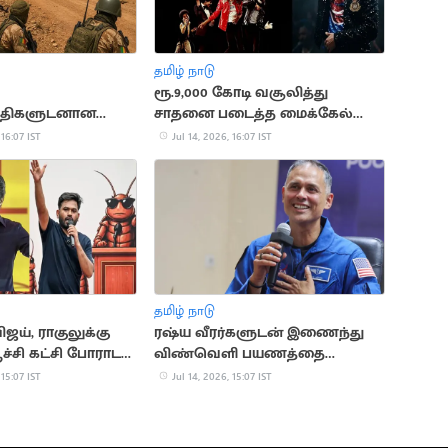
தமிழ் நாடு
ரூ.9,000 கோடி வசூலித்து
ாதிகளுடனான
சாதனை படைத்த மைக்கேல்
0 ராணுவ வீரர்கள்
ஜாக்சன் பயோபிக்
 16:07 IST
Jul 14, 2026, 16:07 IST
தமிழ் நாடு
ிஜய், ராகுலுக்கு
ரஷ்ய வீரர்களுடன் இணைந்து
ூச்சி கட்சி போராட
விண்வெளி பயணத்தை
தொடங்கினார் அனில் மேனன்
 15:07 IST
Jul 14, 2026, 15:07 IST