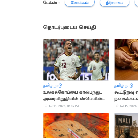
டேக்ஸ் :
லோக்கல்
நிர்வாகம்
தொடர்புடைய செய்தி
தமிழ் நாடு
தமிழ் நாடு
உலகக்கோப்பை கால்பந்து..
கூட்டுறவு 
அரையிறுதியில் ஸ்பெயின்
நகைக்கடன
வெற்றி
செய்ய வாய்
Jul 15, 2026, 01:07 IST
Jul 15, 2026,