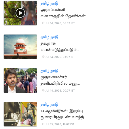
தமிழ் நாடு
அரசுப்பள்ளி
வளாகத்தில் தேனீக்கள்
கொட்டி 50
Jul 14, 2026, 06:07 IST
மாணாக்கர்கள் காயம்
தமிழ் நாடு
தவறாக
பயன்படுத்தப்படும்
போக்சோ.. உச்ச
Jul 14, 2026, 03:07 IST
நீதிமன்றம் கவலை
தமிழ் நாடு
முதலமைச்சர்
தனிப்பிரிவில் மனு
அளிக்க முடியாமல்
Jul 14, 2026, 00:07 IST
திரும்பி சென்ற மக்கள்
தமிழ் நாடு
73 ஆண்டுகள் 'இரும்பு
நுரையீரலுடன்' வாழ்ந்த
அமெரிக்க பெண்
Jul 13, 2026, 16:07 IST