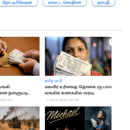
நோட்டிபிகேஷன்
மாவட்ட செய்திகள்
தளபதி
தமிழ் நாடு
வங்கி
மகளிர் உரிமைத் தொகை ரூ.1,000
ை தள்ளுபடி
வங்கிக் கணக்கில் வரவு
ப்பு
 01:07 IST
Jul 14, 2026, 21:07 IST