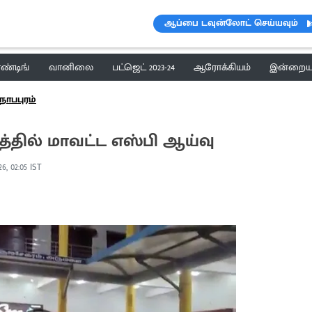
ஆப்பை டவுன்லோட் செய்யவும்
ெண்டிங்
வானிலை
பட்ஜெட் 2023-24
ஆரோக்கியம்
இன்றைய 
நாபபுரம்
்தில் மாவட்ட எஸ்பி ஆய்வு
6, 02:05 IST