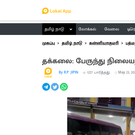
தமிழ் நாடு
லோக்கல்
வேலை
டிர
முகப்பு
தமிழ் நாடு
கன்னியாகுமரி
பத்ம
தக்கலை: பேருந்து நிலையத
By R.P. JIPIN
1227
பார்த்தது
May 23, 202