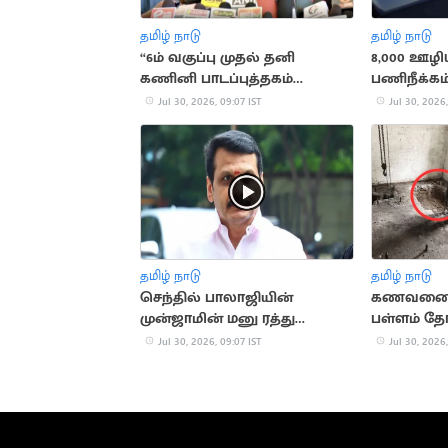
தமிழ் நாடு
தமிழ் நாடு
“6ம் வகுப்பு முதல் தனி
8,000 ஊழ
கணினி பாடப்புத்தகம்
பணிநீக்கம
அறிமுகம்”.. அமைச்சர்
நிறுவனம்
Jul 30, 2026, 09:07 IST
Jul 30, 2026,
ராஜ்மோகன்
தமிழ் நாடு
தமிழ் நாடு
செந்தில் பாலாஜியின்
கணவனை க
முன்ஜாமின் மனு ரத்து
பள்ளம் தோ
விவகாரம்.. மேல்முறையீட்டு
மனைவி
Jul 30, 2026, 09:07 IST
Jul 30, 2026,
மனு தாக்கல்