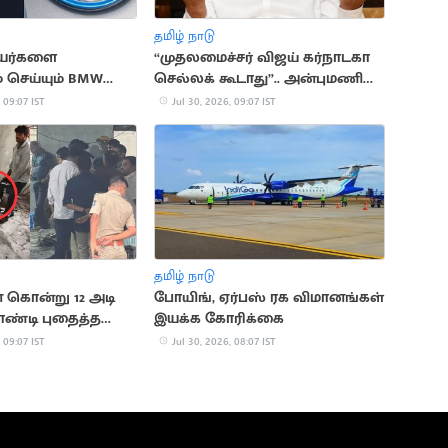
தமிழ் நாடு
ியர்களை
“முதலமைச்சர் விஜய் கர்நாடகா
் செய்யும் BMW
செல்லக் கூடாது”.. அன்புமணி
வலியுறுத்தல்
 09:07 IST
Jul 30, 2026, 09:07 IST
தமிழ் நாடு
ொன்று 12 அடி
போயிங், ஏர்பஸ் ரக விமானங்கள்
ண்டி புதைத்த
இயக்க கோரிக்கை
 09:07 IST
Jul 30, 2026, 08:07 IST