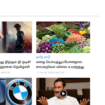
தமிழ் நாடு
ு நிற்கும் 'தி ஒடிசி'
மழை பொய்த்துப்போனதால்
்ஹாசன் நெகிழ்ச்சி
காய்கறிகள் விலை உயர்ந்தது
 09:07 IST
Jul 30, 2026, 09:07 IST