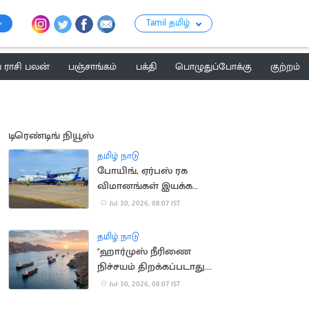
Tamil தமிழ்
ராசி பலன்
பஞ்சாங்கம்
பக்தி
பொழுதுப்போக்கு
குற்றம்
டிரெண்டிங் நியூஸ்
தமிழ் நாடு
போயிங், ஏர்பஸ் ரக
விமானங்கள் இயக்க
கோரிக்கை
Jul 30, 2026, 08:07 IST
தமிழ் நாடு
"ஹார்முஸ் நீரிணை
நிச்சயம் திறக்கப்படாது.."
-ஈரான் மீண்டும்
Jul 30, 2026, 08:07 IST
திட்டவட்டம்