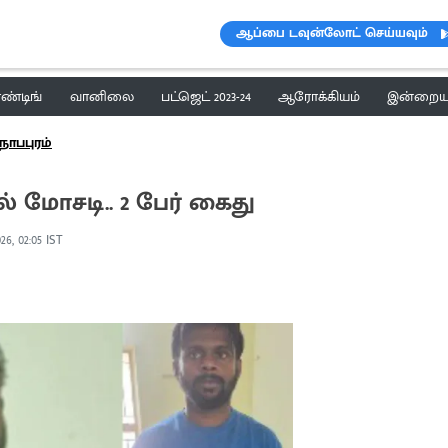
ஆப்பை டவுன்லோட் செய்யவும்
ெண்டிங்
வானிலை
பட்ஜெட் 2023-24
ஆரோக்கியம்
இன்றைய 
நாபபுரம்
 மோசடி.. 2 பேர் கைது
26, 02:05 IST