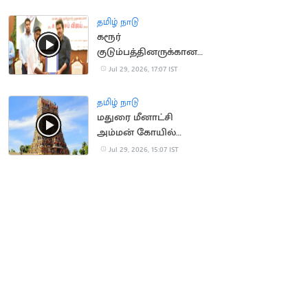
கவலை
தமிழ் நாடு
கரூர்
குடும்பத்தினருக்கான
அரசு பணி ரத்து..
Jul 29, 2026, 17:07 IST
உச்சநீதிமன்றத்தில்
தமிழக அரசு மனு
தமிழ் நாடு
மதுரை மீனாட்சி
அம்மன் கோயில்
நிலமோசடி.. 19 பேர் மீது
Jul 29, 2026, 15:07 IST
வழக்கு