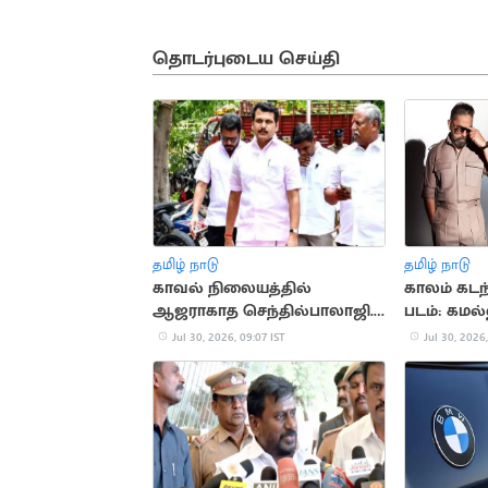
தொடர்புடைய செய்தி
தமிழ் நாடு
தமிழ் நாடு
காவல் நிலையத்தில்
காலம் கடந்த
ஆஜராகாத செந்தில்பாலாஜி..
படம்: கமல
கடும் எச்சரிக்கை
Jul 30, 2026, 09:07 IST
Jul 30, 2026,