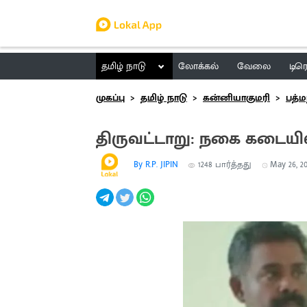
தமிழ் நாடு
லோக்கல்
வேலை
டிர
முகப்பு
தமிழ் நாடு
கன்னியாகுமரி
பத்ம
திருவட்டாறு: நகை கடையில்
By R.P. JIPIN
1248
பார்த்தது
May 26, 20