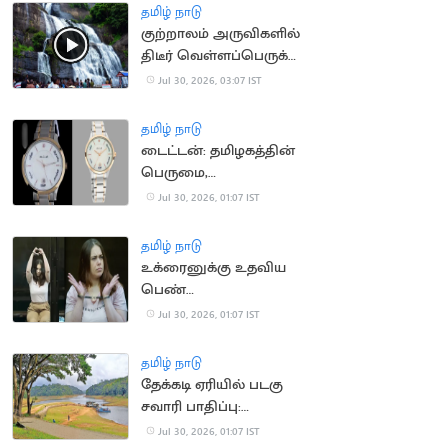
தமிழ் நாடு
குற்றாலம் அருவிகளில்
திடீர் வெள்ளப்பெருக்கு:
சுற்றுலாப் பயணிகள்
Jul 30, 2026, 03:07 IST
குளிக்க தடை
தமிழ் நாடு
டைட்டன்: தமிழகத்தின்
பெருமை,
இந்தியர்களின்
Jul 30, 2026, 01:07 IST
அடையாளம்
தமிழ் நாடு
உக்ரைனுக்கு உதவிய
பெண்
பத்திரிகையாளருக்கு 12
Jul 30, 2026, 01:07 IST
ஆண்டுகள் சிறை
தண்டனை
தமிழ் நாடு
தேக்கடி ஏரியில் படகு
சவாரி பாதிப்பு:
சுற்றுலாப் பயணிகள்
Jul 30, 2026, 01:07 IST